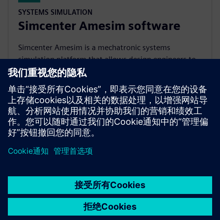
SYSTEMS SIMULATION
Simcenter Amesim software
Simcenter Amesim is a mechatronic systems
simulation platform that allows design engineers to
virtually assess and optimize the systems’
performance.
京ICP备06054295号
京公网安备 11010502040638号