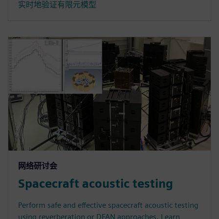
实时地验证有限元模型
网络研讨会
Spacecraft acoustic testing
Perform safe and effective spacecraft acoustic testing
using reverberation or DFAN approaches. Learn