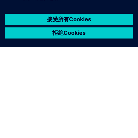
京ICP备06054295号
京公网安备 11010502040638号
关于西门子
公司信息
与我们联系