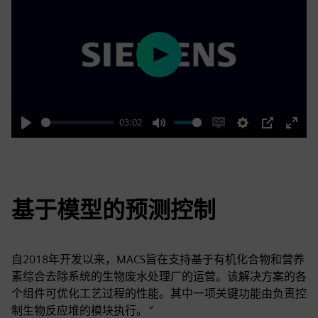
Play
03:02
Play
Mute
Enable
Settings
PIP
Enter
captions
fulls
基于模型的预测控制
自2018年开发以来，MACS旨在支持基于有机化合物和营养
素综合去除系统的生物废水处理厂的运营。该解决方案的各
个组件可优化工艺过程的性能。其中一项关键功能由负责控
制生物反应堆的模块执行。
“