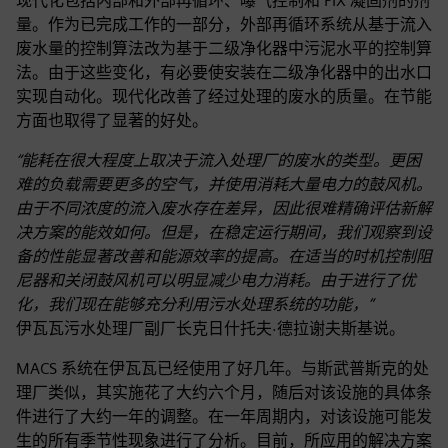
现代化包括内部和外部再循环、曝气控制和 PIX 凝固剂的剂
量。作为已完成工作的一部分，外部再循环系统从基于流入
废水量的控制算法改为基于二级净化器中污泥水平的控制算
法。由于这些变化，有必要使安装在二级净化器中的出水口
实现自动化。现代化改善了经过处理的废水的质量。在节能
方面也取得了显著的好处。
“能耗在很大程度上取决于流入处理厂的废水的类型。更困
难的负载需要更多的空气，并使用消耗大量电力的鼓风机。
由于不同浓度的流入废水存在差异，因此很难精确评估新解
决方案的能效如何。但是，在稳定运行期间，我们观察到设
备的性能显著改善和能源效率的提高。在适当的时机控制阻
尼器和关闭鼓风机可以明显减少电力消耗。由于进行了优
化，我们现在能够充分利用污水处理系统的功能，”
伊瓦瓦污水处理厂副厂长克日什托夫·德拉谢夫斯基说。
MACS 系统在伊瓦瓦已经使用了好几年。与斯武普斯克的处
理厂类似，其实施花了大约六个月，随后对该设施的具体条
件进行了大约一年的调整。在一年周期内，对该设施可能发
生的所有季节性现象进行了分析。目前，所应用的解决方案