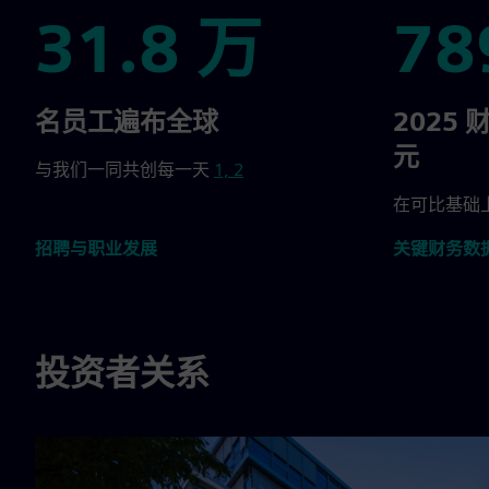
31.8 万
78
31.8 万
789 亿
名员工遍布全球
2025 
元
与我们一同共创每一天
1, 2
在可比基础上
招聘与职业发展
关键财务数
投资者关系