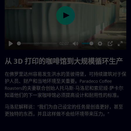
Play
02:07
Play
Mute
Settings
PIP
Enter
fulls
从 3D 打印的咖啡馆到大规模循环生产
在佛罗里达州容易发生洪水的圣彼得堡，可持续建筑对于保
护人员、财产和当地环境至关重要。Paradeco Coffee
Roasters的夫妻联合创始人托马斯·马洛尼和索尼娅·萨卡尔
知道他们的下一家咖啡馆必须提高设计和耐用性的标准。
马洛尼解释说：“我们为自己设定的任务是创造更好，甚至
更独特的东西，并且这样做不会给环境带来压力。”