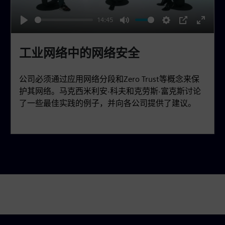
a
14:45
y
P
M
S
P
E
l
u
e
I
n
工业网络中的网络安全
a
t
t
P
t
y
e
t
e
公司必须通过应用网络分段和Zero Trust等概念来保
i
r
护其网络。马克西米利安·科夫和克劳斯·富克斯讨论
n
f
了一些最佳实践的例子，并向各公司提供了建议。
g
u
s
l
l
s
c
r
e
e
n