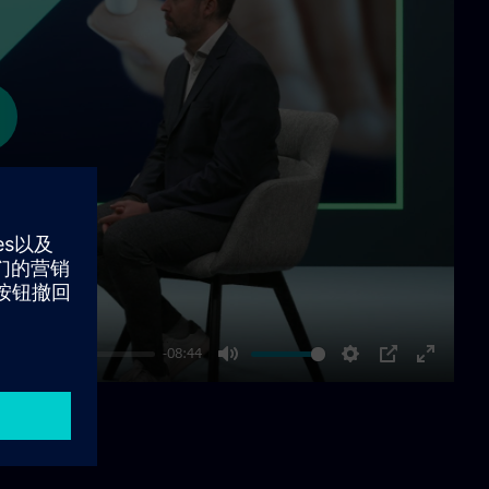
ay
-08:44
Mute
Settings
PIP
Enter
fullscre