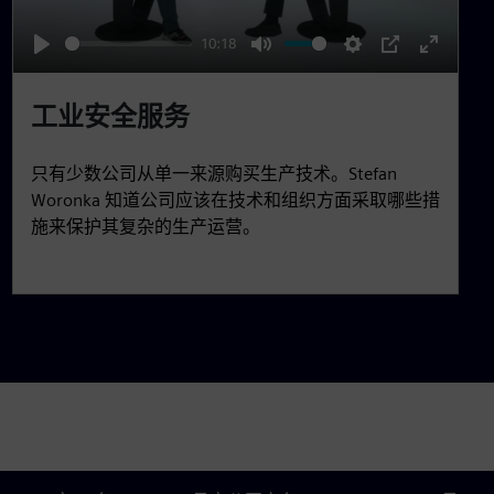
a
10:18
y
P
M
S
P
E
l
u
e
I
n
工业安全服务
a
t
t
P
t
y
e
t
e
只有少数公司从单一来源购买生产技术。Stefan
i
r
Woronka 知道公司应该在技术和组织方面采取哪些措
n
f
施来保护其复杂的生产运营。
g
u
s
l
l
s
c
r
e
e
n