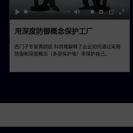
a
12:14
y
P
M
S
P
E
l
u
e
I
n
用深度防御概念保护工厂
a
t
t
P
t
y
e
t
e
西门子专家弗朗兹·科宾格解释了企业如何通过采用
i
r
防御和深度概念（多层保护墙）来保护自己。
n
f
g
u
s
l
l
s
c
r
e
e
n