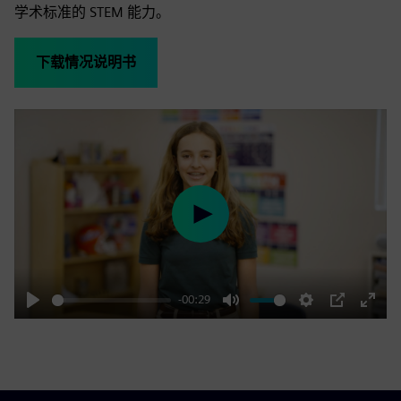
学术标准的 STEM 能力。
下载情况说明书
Play
-00:29
Play
Mute
Settings
PIP
Enter
fulls