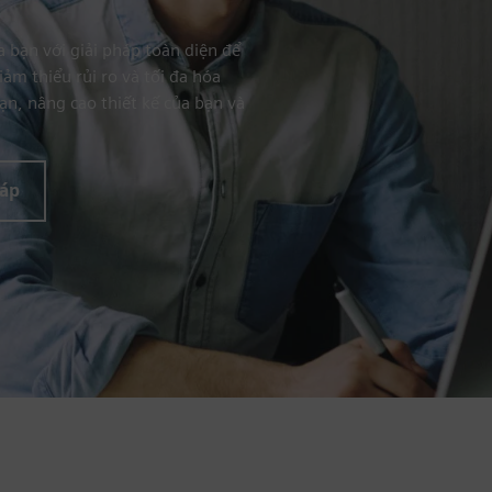
 bạn với giải pháp toàn diện để
iảm thiểu rủi ro và tối đa hóa
ạn, nâng cao thiết kế của bạn và
háp