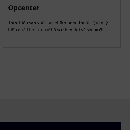
Opcenter
Thực hiện sản xuất tác phẩm nghệ thuật. Quản lý
hiệu quả kho lưu trữ hồ sơ theo dõi và sản xuất.