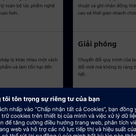
 lý toàn bộ tác phẩm nghệ
thuật và ghi nhãn đồng thời
 cao hơn.
cao và thời gian nhanh chó
Giải phóng
 pháp lý khác nhau một cách
Chuyển đổi quy trình của b
 phẩm và làm tổn hại đến
đổi mới mà không bị ràng 
hết.