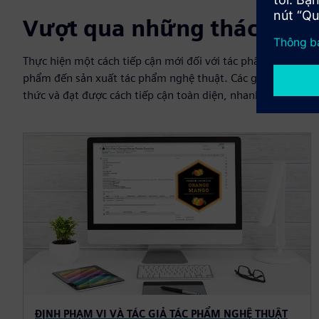
Vượt qua những thách thức
Thực hiện một cách tiếp cận mới đối với tác phẩm nghệ thuậ
phẩm đến sản xuất tác phẩm nghệ thuật. Các giải pháp của 
thức và đạt được cách tiếp cận toàn diện, nhanh nhẹn để ph
ĐỊNH PHẠM VI VÀ TÁC GIẢ TÁC PHẨM NGHỆ THUẬT