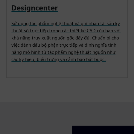
Designcenter
Sử dụng tác phẩm nghệ thuật và ghi nhãn tài sản kỹ
thuật số trực tiếp trong các thiết kế CAD của bạn với
khả năng truy xuất nguồn gốc đầy đủ. Chuẩn bị cho
việc đánh dấu bộ phận trực tiếp và định nghĩa tính
năng mô hình từ tác phẩm nghệ thuật nguồn như
các ký hiệu, biểu trưng và cảnh báo bắt buộc.