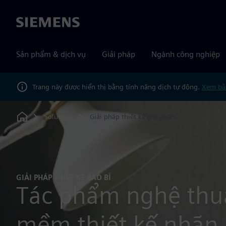
Siemens
Sản phẩm & dịch vụ
Giải pháp
Ngành công nghiệp
Trang này được hiển thị bằng tính năng dịch tự động.
Xem bằ
Solutions
Giải pháp thiết kế ghi nhãn
Home
GIẢI PHÁP THIẾT KẾ BAO BÌ
Tác phẩm nghệ thu
mềm thiết kế nhãn