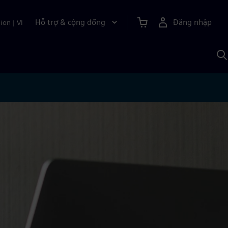
Hỗ trợ & cộng đồng
Đăng nhập
ion
|
VI
T
k
v
S
A