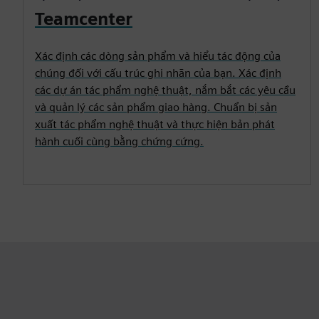
Teamcenter
Xác định các dòng sản phẩm và hiểu tác động của
chúng đối với cấu trúc ghi nhãn của bạn. Xác định
các dự án tác phẩm nghệ thuật, nắm bắt các yêu cầu
và quản lý các sản phẩm giao hàng. Chuẩn bị sản
xuất tác phẩm nghệ thuật và thực hiện bản phát
hành cuối cùng bằng chứng cứng.