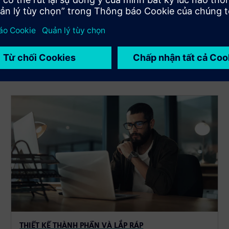
 về thiết kế ghi nhãn
t và ghi nhãn với cái nhìn toàn diện, từ định nghĩa dòng sản
chúng tôi được thiết kế để giúp bạn vượt qua những thách
át triển.
THIẾT KẾ THÀNH PHẦN VÀ LẮP RÁP