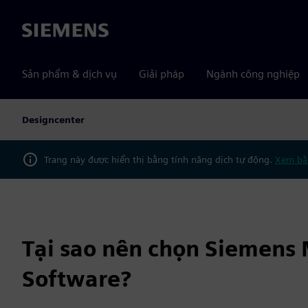
Siemens
Sản phẩm & dịch vụ
Giải pháp
Ngành công nghiệp
Designcenter
Trang này được hiển thị bằng tính năng dịch tự động.
Xem bằ
Tại sao nên chọn Siemens
Software?