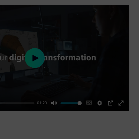
Play
01:29
Mute
Enable
Settings
PIP
Enter
captions
fullscre