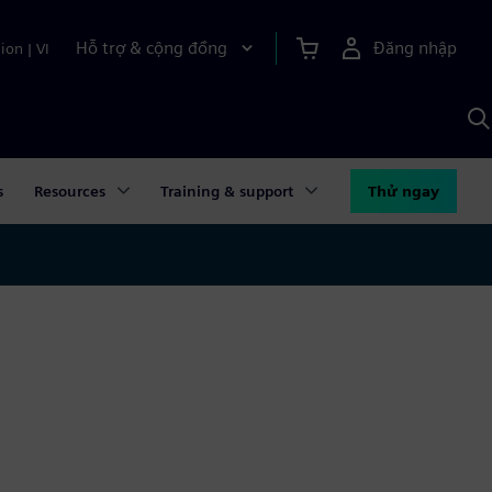
Hỗ trợ & cộng đồng
Đăng nhập
ion
|
VI
T
k
v
S
A
s
Resources
Training & support
Thử ngay