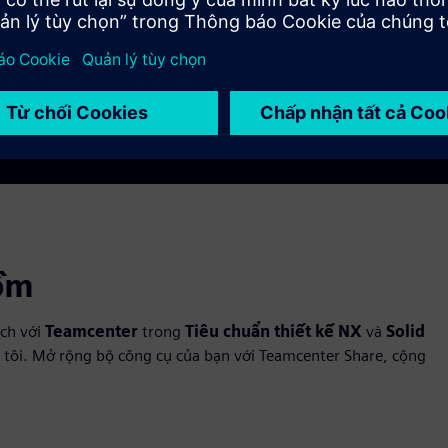
thuật số và phân tích phần tử hữu hạn đến động lực học
chất lỏng tính toán được nhúng hoàn toàn và hỗ trợ cho
một loạt các quy trình sản xuất.
ồm
ạch với
Teamcenter
trong
Tiêu chuẩn thiết kế NX
và
Solid
g tôi. Mở rộng bộ công cụ của bạn với Teamcenter Share, cộng