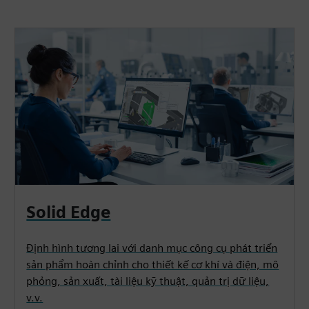
Solid Edge
Định hình tương lai với danh mục công cụ phát triển
sản phẩm hoàn chỉnh cho thiết kế cơ khí và điện, mô
phỏng, sản xuất, tài liệu kỹ thuật, quản trị dữ liệu,
v.v.