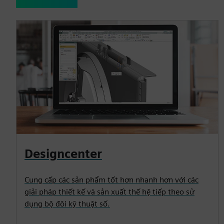
Designcenter
Cung cấp các sản phẩm tốt hơn nhanh hơn với các
giải pháp thiết kế và sản xuất thế hệ tiếp theo sử
dụng bộ đôi kỹ thuật số.