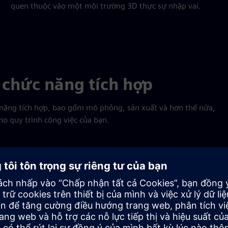
quen thuộc vào một môi trường 3D thực sự nhập vai.
 chức năng tích hợp
năng tích hợp, bao gồm mô phỏng, sản xuất và hơn thế nữa,
o quy trình công việc của bạn.
Mô phỏng và sản xuất tích hợp, có
thể mở rộng
Truy cập một loạt các giải pháp mô phỏng, từ xác nhận kỹ