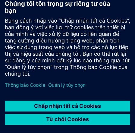
Xem đánh giá
Khả năng tương tác phần
mềm CAD Designcenter
Phần mềm Designcenter CAD được đánh giá cao về khả
năng tương tác mạnh mẽ - khả năng làm việc liền mạch với
các phần mềm, hệ thống và định dạng dữ liệu khác nhau.
Tính năng này rất quan trọng trong môi trường phát triển
sản phẩm đa ngành, hợp tác và ngày càng kỹ thuật số ngày
nay.
Tận dụng phần mềm Designcenter CAD mang lại những lợi
ích đáng kể như trao đổi dữ liệu liền mạch, tích hợp với các