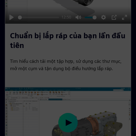
l
a
y
12:50
P
M
S
P
E
l
u
e
I
n
Chuẩn bị lắp ráp của bạn lần đầu
a
t
t
P
t
tiên
y
e
t
e
i
r
Tìm hiểu cách tải một tập hợp, sử dụng các thư mục,
n
f
mở một cụm và tận dụng bộ điều hướng lắp ráp.
g
u
s
l
l
s
c
r
e
P
e
l