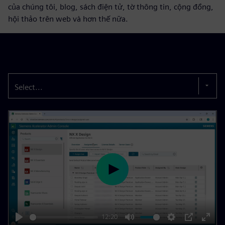
của chúng tôi, blog, sách điện tử, tờ thông tin, cộng đồng,
hội thảo trên web và hơn thế nữa.
Select...
P
l
a
y
12:20