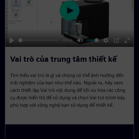
e
n
P
l
a
y
-03:46
P
M
S
P
E
l
u
e
I
n
Vai trò của trung tâm thiết kế
a
t
t
P
t
y
e
t
e
Tìm hiểu vai trò là gì và chúng có thể ảnh hưởng đến
i
r
trải nghiệm của bạn như thế nào. Ngoài ra, hãy xem
n
f
cách thiết lập Vai trò nội dung để tối ưu hóa các công
cụ được hiển thị để sử dụng và chọn Vai trò trình bày
g
u
phù hợp với công nghệ bạn sử dụng để thiết kế.
s
l
l
s
c