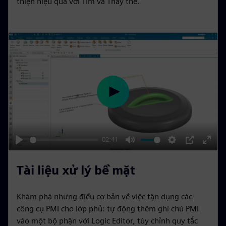
thiện hiệu quả với Tìm và Thay thế.
g
u
s
l
l
s
c
r
e
e
P
n
l
a
y
02:41
P
M
S
P
E
l
u
e
I
n
Tài liệu xử lý bề mặt
a
t
t
P
t
y
e
t
e
Khám phá những điều cơ bản về việc tận dụng các
i
r
công cụ PMI cho lớp phủ: tự động thêm ghi chú PMI
n
f
vào một bộ phận với Logic Editor, tùy chỉnh quy tắc