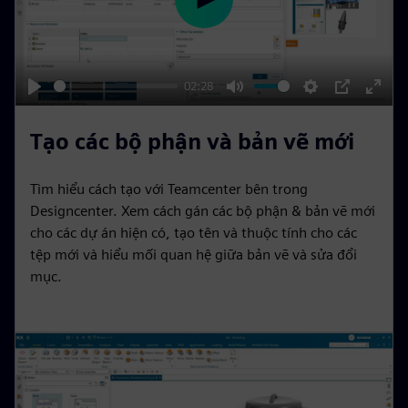
n
P
l
a
y
02:28
P
M
S
P
E
l
u
e
I
n
Tạo các bộ phận và bản vẽ mới
a
t
t
P
t
y
e
t
e
Tìm hiểu cách tạo với Teamcenter bên trong
i
r
Designcenter. Xem cách gán các bộ phận & bản vẽ mới
n
f
cho các dự án hiện có, tạo tên và thuộc tính cho các
tệp mới và hiểu mối quan hệ giữa bản vẽ và sửa đổi
g
u
mục.
s
l
l
s
c
r
e