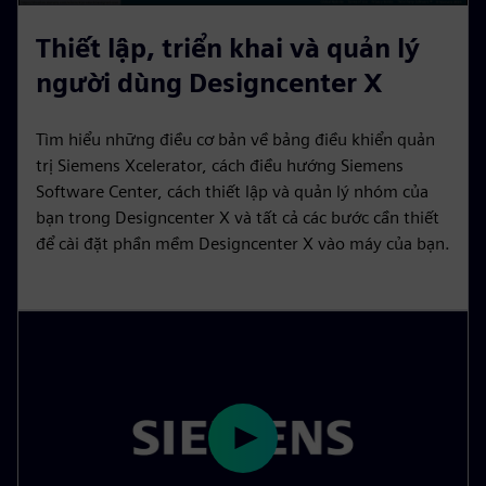
P
M
S
P
E
l
u
e
I
n
Thiết lập, triển khai và quản lý
a
t
t
P
t
người dùng Designcenter X
y
e
t
e
i
r
Tìm hiểu những điều cơ bản về bảng điều khiển quản
n
f
trị Siemens Xcelerator, cách điều hướng Siemens
g
u
Software Center, cách thiết lập và quản lý nhóm của
s
l
bạn trong Designcenter X và tất cả các bước cần thiết
l
để cài đặt phần mềm Designcenter X vào máy của bạn.
s
c
r
e
e
n
P
l