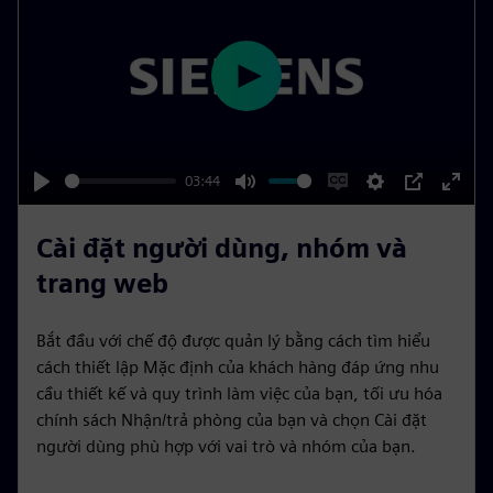
r
e
e
n
P
l
a
y
03:44
P
M
E
S
P
E
l
u
n
e
I
n
Cài đặt người dùng, nhóm và
a
t
a
t
P
t
trang web
y
e
b
t
e
l
i
r
Bắt đầu với chế độ được quản lý bằng cách tìm hiểu
e
n
f
cách thiết lập Mặc định của khách hàng đáp ứng nhu
c
g
u
cầu thiết kế và quy trình làm việc của bạn, tối ưu hóa
a
s
l
chính sách Nhận/trả phòng của bạn và chọn Cài đặt
p
l
người dùng phù hợp với vai trò và nhóm của bạn.
t
s