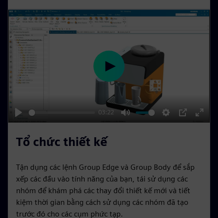
i
c
o
r
n
e
s
e
n
P
l
a
y
03:22
P
M
S
P
E
l
u
e
I
n
Tổ chức thiết kế
a
t
t
P
t
y
e
t
e
Tận dụng các lệnh Group Edge và Group Body để sắp
i
r
xếp các đầu vào tính năng của bạn, tái sử dụng các
n
f
nhóm để khám phá các thay đổi thiết kế mới và tiết
kiệm thời gian bằng cách sử dụng các nhóm đã tạo
g
u
trước đó cho các cụm phức tạp.
s
l