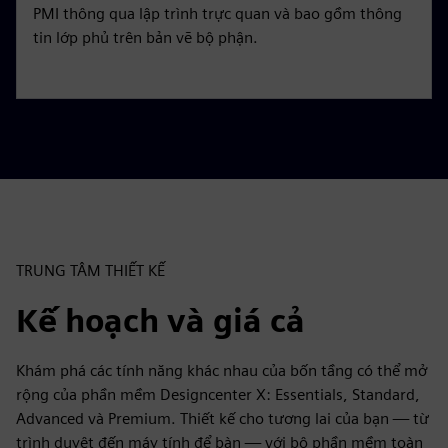
PMI thông qua lập trình trực quan và bao gồm thông
g
u
tin lớp phủ trên bản vẽ bộ phận.
s
l
l
s
c
r
e
e
n
TRUNG TÂM THIẾT KẾ
Kế hoạch và giá cả
Khám phá các tính năng khác nhau của bốn tầng có thể mở
rộng của phần mềm Designcenter X: Essentials, Standard,
Advanced và Premium. Thiết kế cho tương lai của bạn — từ
trình duyệt đến máy tính để bàn — với bộ phần mềm toàn