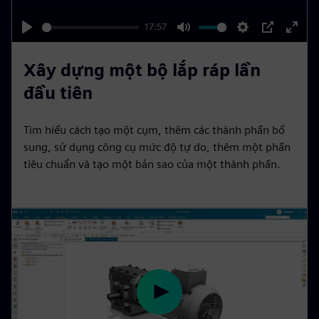
n
a
y
17:57
P
M
S
P
E
l
u
e
I
n
Xây dựng một bộ lắp ráp lần
a
t
t
P
t
đầu tiên
y
e
t
e
i
r
Tìm hiểu cách tạo một cụm, thêm các thành phần bổ
n
f
sung, sử dụng công cụ mức độ tự do, thêm một phần
g
u
tiêu chuẩn và tạo một bản sao của một thành phần.
s
l
l
s
c
r
e
e
P
n