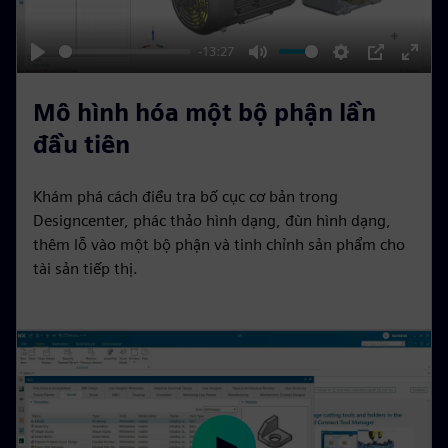
n
a
y
-13:27
P
M
S
P
E
l
u
e
I
n
Mô hình hóa một bộ phận lần
a
t
t
P
t
đầu tiên
y
e
t
e
i
r
Khám phá cách điều tra bố cục cơ bản trong
n
f
Designcenter, phác thảo hình dạng, đùn hình dạng,
g
u
thêm lỗ vào một bộ phận và tinh chỉnh sản phẩm cho
s
l
tài sản tiếp thị.
l
s
c
r
e
e