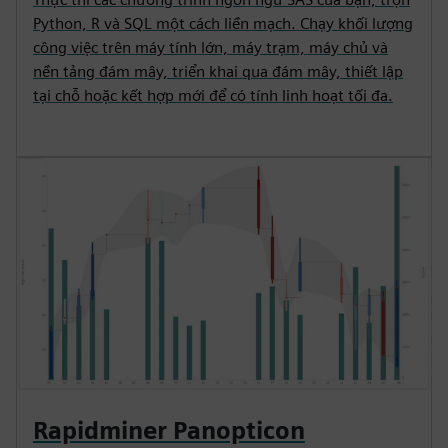
Python, R và SQL một cách liền mạch. Chạy khối lượng
công việc trên máy tính lớn, máy trạm, máy chủ và
nền tảng đám mây, triển khai qua đám mây, thiết lập
tại chỗ hoặc kết hợp mới để có tính linh hoạt tối đa.
Rapidminer Panopticon