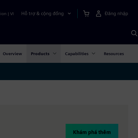
Hỗ trợ & cộng đồng
Đăng nhập
ion
|
VI
T
k
v
S
A
Overview
Products
Capabilities
Resources
Khám phá thêm