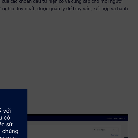
rị của các khoản đầu tư hiện có và cung cấp cho mọi người
 nghĩa duy nhất, được quản lý để truy vấn, kết hợp và hành