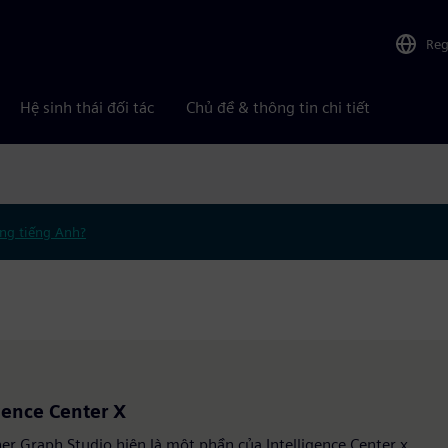
Reg
Hệ sinh thái đối tác
Chủ đề & thông tin chi tiết
ng tiếng Anh?
gence Center X
er Graph Studio hiện là một phần của Intelligence Center x.