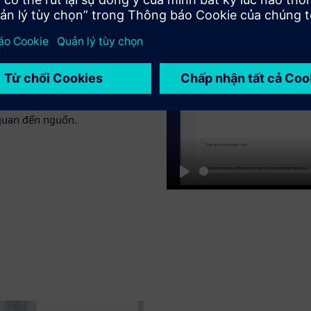
nh doanh nghiệp
liệu và các mối quan hệ được
 cấp cho các tác nhân các
 trên nhiều hệ thống - giảm
ộ trong bộ nhớ cho phép khám
. Căn cứ mọi câu trả lời của
 quan đến nguồn.
Play