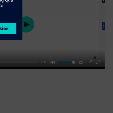
Play
02:37
Mute
Settings
PIP
Enter
fullscre