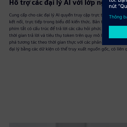
Hỗ trợ các đại lý AI với lớp ngữ cả
Cung cấp cho các đại lý AI quyền truy cập trực tiếp vào dữ 
kết nối, trực tiếp trong biểu đồ kiến thức. Bản thể học cung
phím tắt có cấu trúc để trả lời các câu hỏi phức tạp trải dài
thời gian trả lời và tiêu thụ token trên quy mô lớn. Tốc đ
phá tương tác theo thời gian thực với các phản hồi dưới giây
đại lý bằng các dữ kiện có thể truy xuất nguồn gốc, có liên