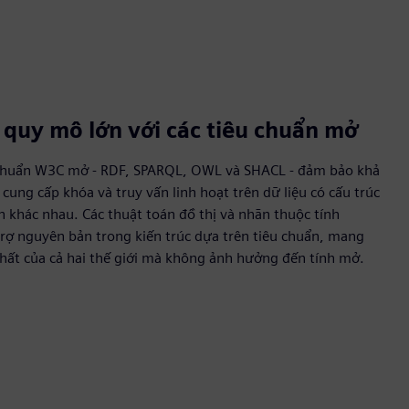
ở quy mô lớn với các tiêu chuẩn mở
 chuẩn W3C mở - RDF, SPARQL, OWL và SHACL - đảm bảo khả
cung cấp khóa và truy vấn linh hoạt trên dữ liệu có cấu trúc
n khác nhau. Các thuật toán đồ thị và nhãn thuộc tính
rợ nguyên bản trong kiến trúc dựa trên tiêu chuẩn, mang
hất của cả hai thế giới mà không ảnh hưởng đến tính mở.