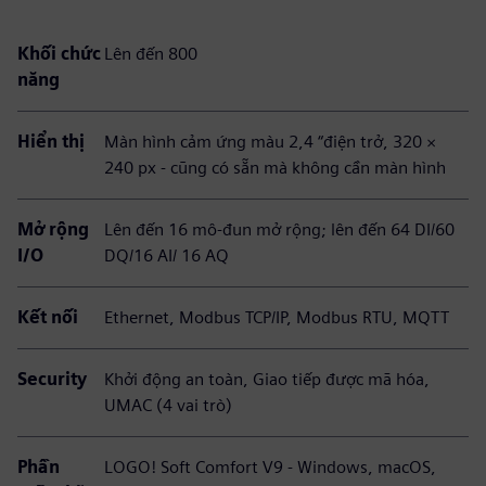
Khối chức
Lên đến 800
năng
Hiển thị
Màn hình cảm ứng màu 2,4 “điện trở, 320 ×
240 px - cũng có sẵn mà không cần màn hình
Mở rộng
Lên đến 16 mô-đun mở rộng; lên đến 64 DI/60
I/O
DQ/16 AI/ 16 AQ
Kết nối
Ethernet, Modbus TCP/IP, Modbus RTU, MQTT
Security
Khởi động an toàn, Giao tiếp được mã hóa,
UMAC (4 vai trò)
Phần
LOGO! Soft Comfort V9 - Windows, macOS,