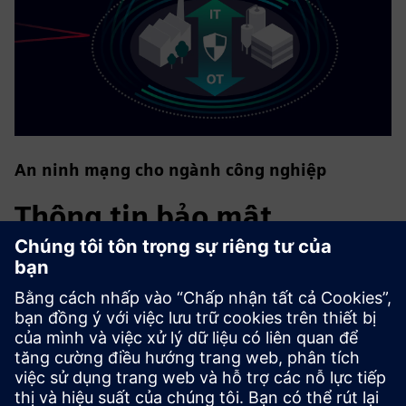
An ninh mạng cho ngành công nghiệp
Thông tin bảo mật
Để bảo vệ các nhà máy, hệ thống, máy móc và mạng chống
lại các mối đe dọa mạng, cần phải thực hiện - và liên tục
duy trì - một khái niệm an ninh công nghiệp toàn diện, hiện
đại. Các sản phẩm và giải pháp của Siemens chỉ tạo thành
một yếu tố trong khái niệm như vậy. Để biết thêm thông
tin về an ninh công nghiệp, vui lòng truy cập.