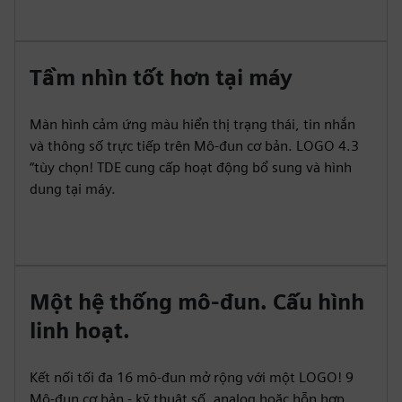
Tầm nhìn tốt hơn tại máy
Màn hình cảm ứng màu hiển thị trạng thái, tin nhắn
và thông số trực tiếp trên Mô-đun cơ bản. LOGO 4.3
“tùy chọn! TDE cung cấp hoạt động bổ sung và hình
dung tại máy.
Một hệ thống mô-đun. Cấu hình
linh hoạt.
Kết nối tối đa 16 mô-đun mở rộng với một LOGO! 9
Mô-đun cơ bản - kỹ thuật số, analog hoặc hỗn hợp.