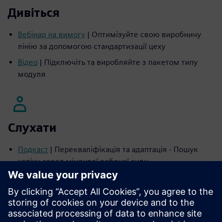
Дивіться
Вебінар на вимогу
| Оптимізуйте свою виробничу
лінію за допомогою стандартизації цеху
Відео
| Підключіть та виробляйте з пакетом типу
модуля
Слухати
Подкаст
| Перекваліфікація та адаптація - Пошук
успіху серед мінливої робочої сили
Подкаст
| Розуміння конвергенції IT/OT - переваги,
виклики та уявлення про реальний світ
Подкаст
| Стійкість енергетика та
ресурсоефективність