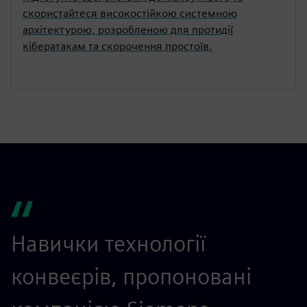
скористайтеся високостійкою системною
архітектурою, розробленою для протидії
кібератакам та скорочення простоїв.
Навички технології
конвеєрів, пропоновані