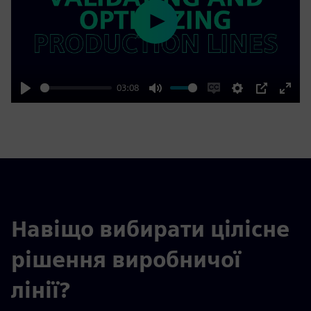
Play
03:08
Play
Mute
Enable
Settings
PIP
Enter
captions
fulls
Навіщо вибирати цілісне
рішення виробничої
лінії?