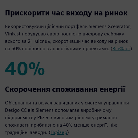
50%
Прискорити час виходу на ринок
Використовуючи цілісний портфель Siemens Xcelerator,
VinFast побудував свою повністю цифрову фабрику
всього за 21 місяць, скоротивши час виходу на ринок
на 50% порівняно з аналогічними проектами. (
ВінФаст
)
40%
40%
Скорочення споживання енергії
Об'єднання та візуалізація даних у системі управління
Desigo CC від Siemens допомагає виробничому
підприємству Pfizer з високим рівнем утримання
споживати приблизно на 40% менше енергії, ніж
традиційні заводи. (
Пфізер
)