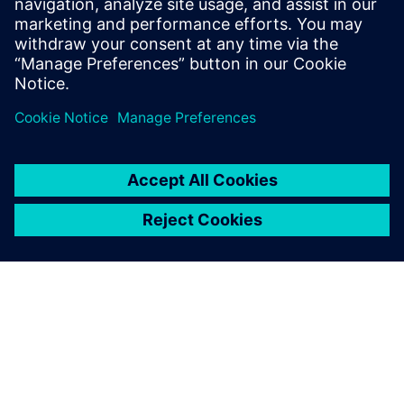
Читайте
Електронна книга
| Інжиніринг автоматизації ліній
приносить майбутнє автомобілебудуванню
Тематичне дослідження
| Використання інноваційних
рішень конвеєрних технологій для виробництва
Porsche Taycan eCar