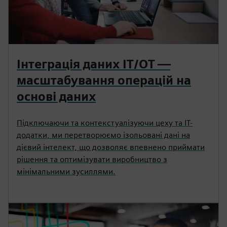
Інтеграція даних IT/OT —
масштабування операцій на
основі даних
Підключаючи та контекстуалізуючи цеху та ІТ-
додатки, ми перетворюємо ізольовані дані на
дієвий інтелект, що дозволяє впевнено приймати
рішення та оптимізувати виробництво з
мінімальними зусиллями.