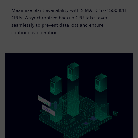
Maximize plant availability with SIMATIC S7-1500 R/H
CPUs. A synchronized backup CPU takes over
seamlessly to prevent data loss and ensure
continuous operation.