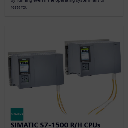
by running even if the operating system fails or
restarts.
SIMATIC S7-1500 R/H CPUs