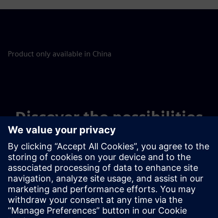
Product only available in China
Discover the possibilities
Докладніше про продукти
Зв'яжіться з нами