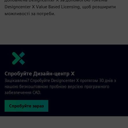
Designcenter X Value Based Licensing, щоб розширити
можливості за потреби.
Спробуйте Дизайн-центр X
Зацікавлені? Спробуйте Designcenter X протягом 30 днів з
нашою безкоштовною пробною версією програмного
забезпечення CAD.
Спробуйте зараз