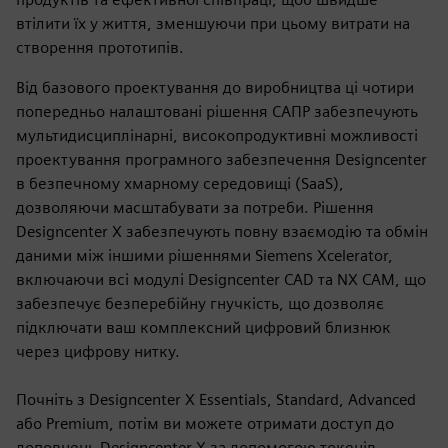
втілити їх у життя, зменшуючи при цьому витрати на
створення прототипів.
Від базового проектування до виробництва ці чотири
попередньо налаштовані рішення САПР забезпечують
мультидисциплінарні, високопродуктивні можливості
проектування програмного забезпечення Designcenter
в безпечному хмарному середовищі (SaaS),
дозволяючи масштабувати за потреби. Рішення
Designcenter X забезпечують повну взаємодію та обмін
даними між іншими рішеннями Siemens Xcelerator,
включаючи всі модулі Designcenter CAD та NX CAM, що
забезпечує безперебійну гнучкість, що дозволяє
підключати ваш комплексний цифровий близнюк
через цифрову нитку.
Почніть з Designcenter X Essentials, Standard, Advanced
або Premium, потім ви можете отримати доступ до
доповнень Designcenter X за допомогою токенів