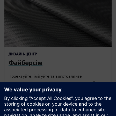
ДИЗАЙН-ЦЕНТР
Файберсім
Проектуйте, імітуйте та виготовляйте
спеціалізовані, легкі композитні конструкції
ефективно та точно в середовищі Designcenter.