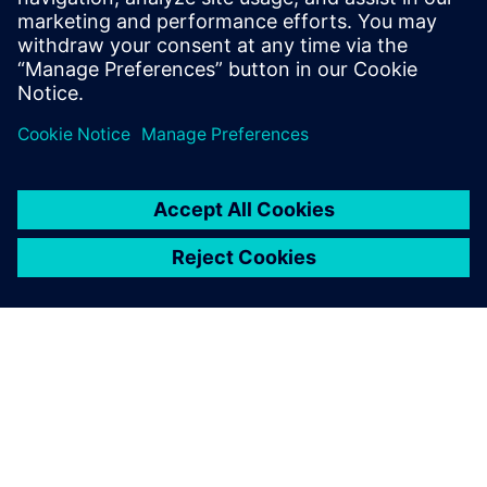
ПОТРІБНА ДОДАТКОВА ІНФОРМАЦІЯ?
Ознайомтеся з посібником для
покупців Designcenter
Дізнайтеся більше про системні вимоги, варіанти
розгортання та придбання, додаткові модулі та
ліцензування токенів, управління даними, а також
сумісність та інтеграцію з іншими продуктами.
Переглянути посібник покупця