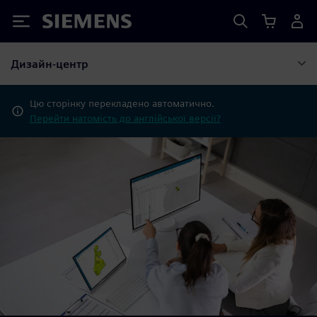
Siemens
Дизайн-центр
Цю сторінку перекладено автоматично.
Перейти натомість до англійської версії?