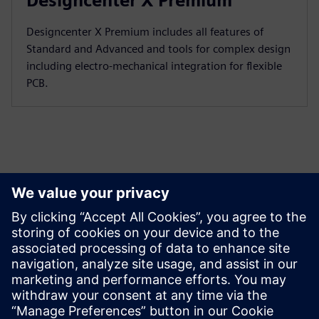
Designcenter X Premium
Designcenter X Premium includes all features of
Standard and Advanced and tools for complex design
including electro-mechanical integration for flexible
PCB.
Designcenter X в порівнянні з іншими САПР
Solutions
Дізнайтеся, як Designcenter X для САПР та інженерії
продуктів протистоїть конкурентам.
Докладніше