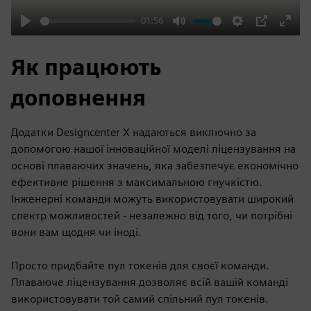
01:56
Play
Mute
Settings
PIP
Enter
fulls
Як працюють
доповнення
Додатки Designcenter X надаються виключно за
допомогою нашої інноваційної моделі ліцензування на
основі плаваючих значень, яка забезпечує економічно
ефективне рішення з максимальною гнучкістю.
Інженерні команди можуть використовувати широкий
спектр можливостей - незалежно від того, чи потрібні
вони вам щодня чи іноді.
Просто придбайте пул токенів для своєї команди.
Плаваюче ліцензування дозволяє всій вашій команді
використовувати той самий спільний пул токенів.