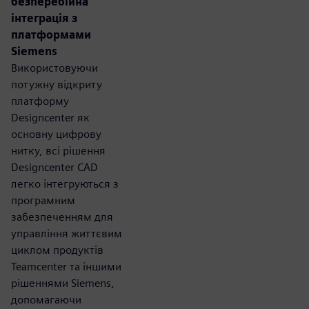
безперебійна
інтеграція з
платформами
Siemens
Використовуючи
потужну відкриту
платформу
Designcenter як
основну цифрову
нитку, всі рішення
Designcenter CAD
легко інтегруються з
програмним
забезпеченням для
управління життєвим
циклом продуктів
Teamcenter та іншими
рішеннями Siemens,
допомагаючи