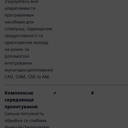
З'єднуйтесь між
апаратними та
програмними
засобами для
співпраці, підвищення
продуктивності та
прискорення виходу
на ринок за
допомогою
інтегрованих
мультидисциплінарних
CAD, CAM, CAE та AM.
Комплексне
✔
✘
середовище
проектування
Сильна потужність
обробки та глибина
функцій Designcenter