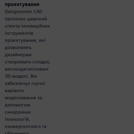
проектування
Designcenter CAD
пропонує широкий
спектр інноваційних
інструментів
проектування, які
дозволяють
дизайнерам
створювати складні,
високодеталізовані
3D-моделі. Він
забезпечує гнучкі
варіанти
моделювання за
допомогою
синхронних
технологій,
конвергентного та
гібридного