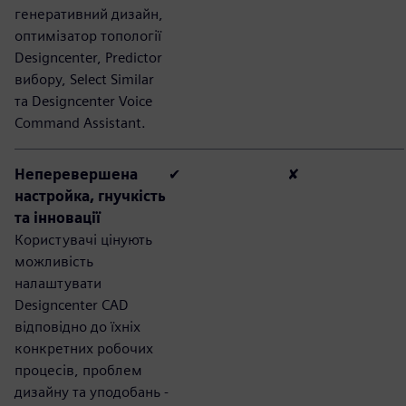
генеративний дизайн,
оптимізатор топології
Designcenter, Predictor
вибору, Select Similar
та Designcenter Voice
Command Assistant.
Неперевершена
✔
✘
настройка, гнучкість
та інновації
Користувачі цінують
можливість
налаштувати
Designcenter CAD
відповідно до їхніх
конкретних робочих
процесів, проблем
дизайну та уподобань -