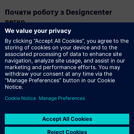
Почати роботу з Designcenter
легко
Вибирайте з чотирьох гнучких,
готові рішення
Designcenter X
які забезпечують всю необхідну
високопродуктивну конструктивну потужність.
Якщо у вас виникли запитання щодо продукту,
зверніться до Центру підтримки та
Спільнота
дизайнерського центру
завжди лише один клік, щоб
допомогти.
Придбати зараз