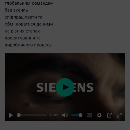
глобальним командам
без зусиль
співпрацювати та
обмінюватися даними
на різних етапах
проектування та
виробничого процесу.
Play
01:45
Play
Mute
Enable
Settings
PIP
Enter
captions
fulls