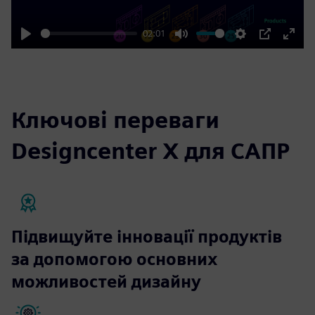
02:01
Play
Mute
Settings
PIP
Enter
fulls
Ключові переваги
Designcenter X для САПР
Підвищуйте інновації продуктів
за допомогою основних
можливостей дизайну