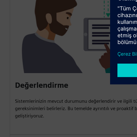
Değerlendirme
Sistemlerinizin mevcut durumunu değerlendirir ve ilgili 
gereksinimleri belirleriz. Bu temelde ayrıntılı ve proaktif 
geliştiriyoruz.