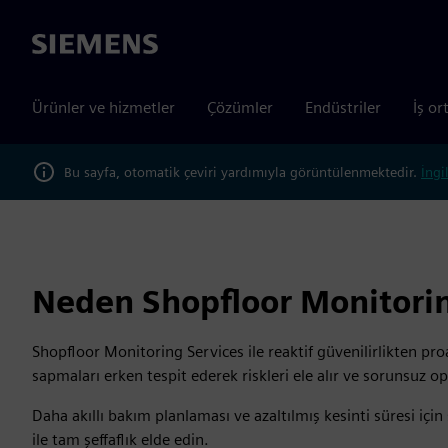
Siemens
Ürünler ve hizmetler
Çözümler
Endüstriler
İş or
Bu sayfa, otomatik çeviri yardımıyla görüntülenmektedir.
İngi
Neden Shopfloor Monitorin
Shopfloor Monitoring Services ile reaktif güvenilirlikten proa
sapmaları erken tespit ederek riskleri ele alır ve sorunsuz o
Daha akıllı bakım planlaması ve azaltılmış kesinti süresi için
ile tam şeffaflık elde edin.