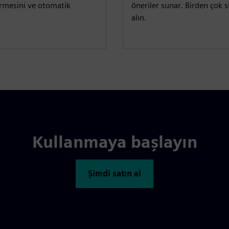
vermesini ve otomatik
öneriler sunar. Birden çok s
alın.
Kullanmaya başlayın
Şimdi satın al