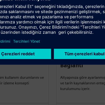
Bağlantı
tüm kullanım durumlarını ve
Altyapınıza göre ayarlanmış
bir izleme konsepti
ve tarih kaynaklarının ent
kurulumunu içerir.