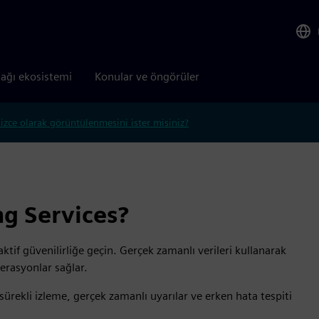
tağı ekosistemi
Konular ve öngörüler
lizce olarak görüntülenmesini ister misiniz?
g Services?
ktif güvenilirliğe geçin. Gerçek zamanlı verileri kullanarak
perasyonlar sağlar.
 sürekli izleme, gerçek zamanlı uyarılar ve erken hata tespiti