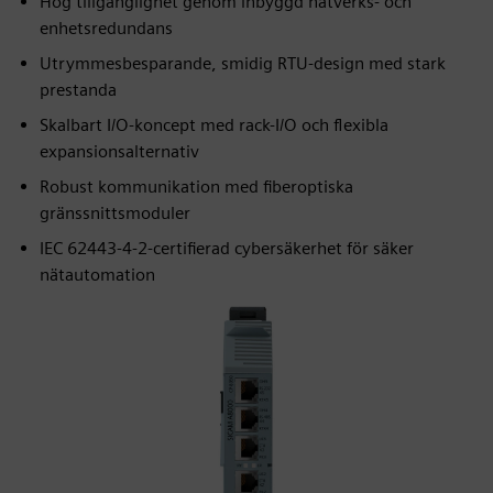
Hög tillgänglighet genom inbyggd nätverks- och
enhetsredundans
Utrymmesbesparande, smidig RTU-design med stark
prestanda
Skalbart I/O-koncept med rack-I/O och flexibla
expansionsalternativ
Robust kommunikation med fiberoptiska
gränssnittsmoduler
IEC 62443‑4-2-certifierad cybersäkerhet för säker
nätautomation