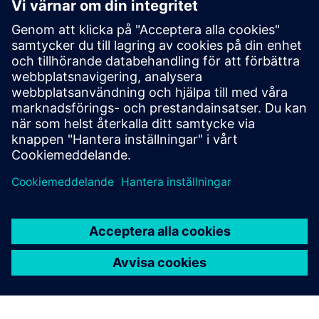
SICAM A8000 CP-8010/12
SICAM CP‑8010/12 är en kompakt RTU på SICAM 8-
plattformen, som kombinerar kontroll,
kommunikation och teknik med hög cybersäkerhet för
att möjliggöra flexibel och effektiv kraftautomation i
flera applikationer.