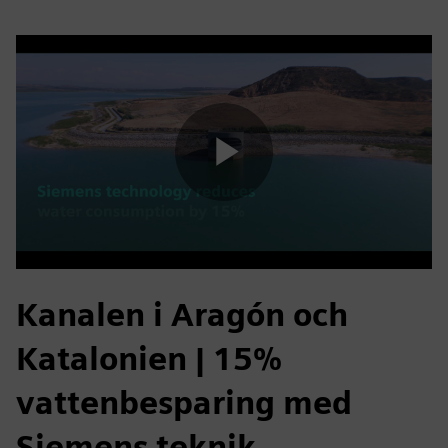
Play
Video
Kanalen i Aragón och
Katalonien | 15%
vattenbesparing med
Siemens teknik