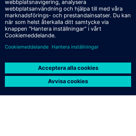
Manualer
Industry Mall
TIA Selection Tool
WinCC V8 Nyheter