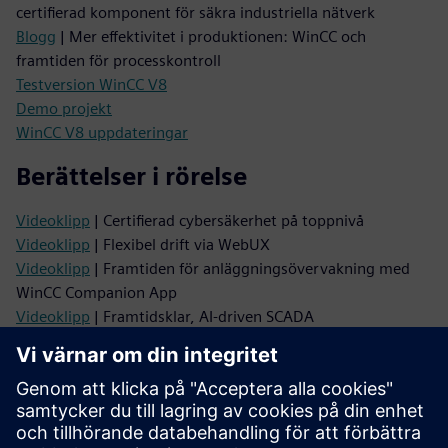
certifierad komponent för säkra industriella nätverk
Blogg
| Mer effektivitet i produktionen: WinCC och
framtiden för processkontroll
Testversion WinCC V8
Demo projekt
WinCC V8 uppdateringar
Berättelser i rörelse
Videoklipp
| Certifierad cybersäkerhet på toppnivå
Videoklipp
| Flexibel drift via WebUX
Videoklipp
| Framtiden för anläggningsövervakning med
WinCC Companion App
Videoklipp
| Framtidsklar, AI-driven SCADA
Videoklipp
| Ansluter IT- och OT-världen
Produktinformation
Leveransrelease