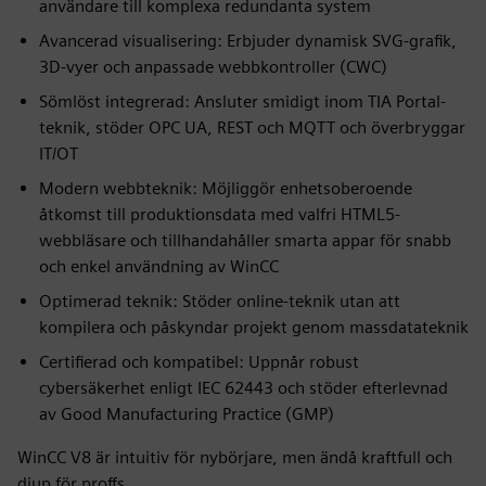
användare till komplexa redundanta system
Avancerad visualisering: Erbjuder dynamisk SVG-grafik,
3D-vyer och anpassade webbkontroller (CWC)
Sömlöst integrerad: Ansluter smidigt inom TIA Portal-
teknik, stöder OPC UA, REST och MQTT och överbryggar
IT/OT
Modern webbteknik: Möjliggör enhetsoberoende
åtkomst till produktionsdata med valfri HTML5-
webbläsare och tillhandahåller smarta appar för snabb
och enkel användning av WinCC
Optimerad teknik: Stöder online-teknik utan att
kompilera och påskyndar projekt genom massdatateknik
Certifierad och kompatibel: Uppnår robust
cybersäkerhet enligt IEC 62443 och stöder efterlevnad
av Good Manufacturing Practice (GMP)
WinCC V8 är intuitiv för nybörjare, men ändå kraftfull och
djup för proffs.