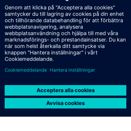
Seoul
IFC Seoul, Sydkoreas landmärke för blandad
användning, samarbetar med Siemens för att
optimera byggnadsprestanda, minska utsläppen och
påskynda sina hållbarhetsmål.