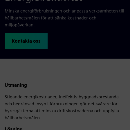
Minska energiförbrukningen och anpassa verksamheten till
hållbarhetsmålen för att sänka kostnader och
miljöpåverkan.
Kontakta oss
Utmaning
Stigande energikostnader, ineffektiv byggnadsprestanda
och begränsad insyn i förbrukningen gör det svårare för
hyresgästerna att minska driftskostnaderna och uppfylla
hållbarhetsmålen.
Lösning