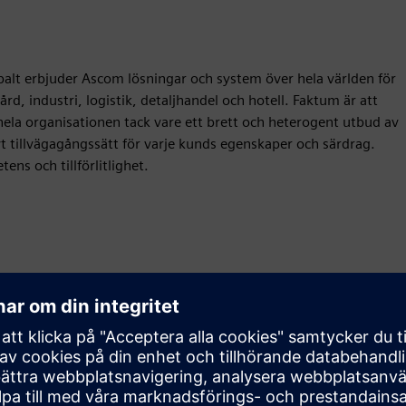
balt erbjuder Ascom lösningar och system över hela världen för
rd, industri, logistik, detaljhandel och hotell. Faktum är att
hela organisationen tack vare ett brett och heterogent utbud av
vt tillvägagångssätt för varje kunds egenskaper och särdrag.
ns och tillförlitlighet.
Rörelse
Build
Utökar eller bygger på en Siemens Xcelerator
produkt/lösning genom att skapa en ny produkt, eller