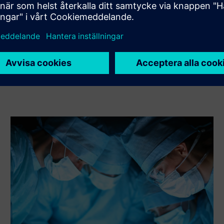
skapar en ny kundlösning via integration av Siemens
Xcelerator produkt och egen produkt