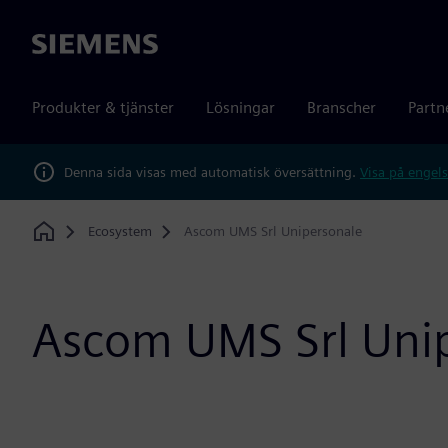
Siemens
Produkter & tjänster
Lösningar
Branscher
Partn
Denna sida visas med automatisk översättning.
Visa på engels
Ecosystem
Ascom UMS Srl Unipersonale
Home
Ascom UMS Srl Uni