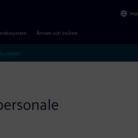
Reg
erekosystem
Ämnen och insikter
ka istället?
personale