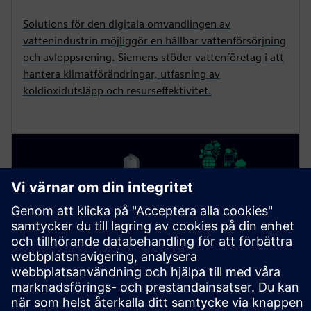
Solutions för den digitala omvandlingen av
vattenindustrin möjliggör en hållbar vattenförsörjning
och avloppsrening. Siemens stöder vattenföretag i att
hantera klimatförändringar, utfasning av
koldioxidutsläpp och resurseffektivitet.