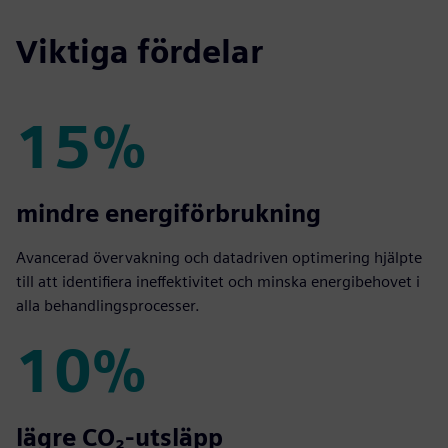
Viktiga fördelar
15%
15%
mindre energiförbrukning
Avancerad övervakning och datadriven optimering hjälpte
till att identifiera ineffektivitet och minska energibehovet i
alla behandlingsprocesser.
10%
10%
lägre CO₂-utsläpp