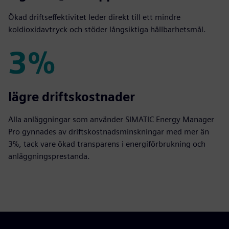
Ökad driftseffektivitet leder direkt till ett mindre
koldioxidavtryck och stöder långsiktiga hållbarhetsmål.
3%
3%
lägre driftskostnader
Alla anläggningar som använder SIMATIC Energy Manager
Pro gynnades av driftskostnadsminskningar med mer än
3%, tack vare ökad transparens i energiförbrukning och
anläggningsprestanda.