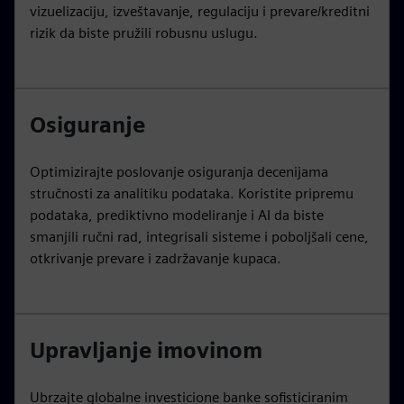
vizuelizaciju, izveštavanje, regulaciju i prevare/kreditni
rizik da biste pružili robusnu uslugu.
Osiguranje
Optimizirajte poslovanje osiguranja decenijama
stručnosti za analitiku podataka. Koristite pripremu
podataka, prediktivno modeliranje i AI da biste
smanjili ručni rad, integrisali sisteme i poboljšali cene,
otkrivanje prevare i zadržavanje kupaca.
Upravljanje imovinom
Ubrzajte globalne investicione banke sofisticiranim