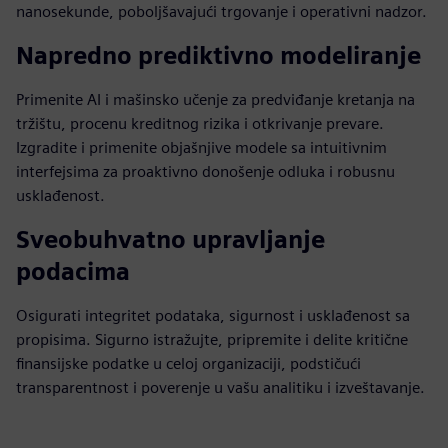
nanosekunde, poboljšavajući trgovanje i operativni nadzor.
Napredno prediktivno modeliranje
Primenite AI i mašinsko učenje za predviđanje kretanja na
tržištu, procenu kreditnog rizika i otkrivanje prevare.
Izgradite i primenite objašnjive modele sa intuitivnim
interfejsima za proaktivno donošenje odluka i robusnu
usklađenost.
Sveobuhvatno upravljanje
podacima
Osigurati integritet podataka, sigurnost i usklađenost sa
propisima. Sigurno istražujte, pripremite i delite kritične
finansijske podatke u celoj organizaciji, podstičući
transparentnost i poverenje u vašu analitiku i izveštavanje.