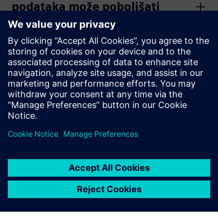
podataka može poboljšati
bankarsko poslovanje?
Šta je hipotekarna analitika i
zašto je to važno?
Kako finansijske institucije
počinju sa analitikom
podataka?