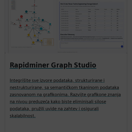
Rapidminer Graph Studio
Integrišite sve izvore podataka, strukturirane i
nestrukturirane, sa semantičkom tkaninom podataka
zasnovanom na grafikonima. Razvijte grafikone znanja
na nivou preduzeća kako biste eliminisali silose
podataka, pružili uvide na zahtev i osigurali
skalabilnost.