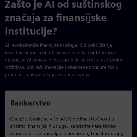
Zašto je AI od suštinskog
značaja za finansijske
institucije?
AI revolucioniše finansijske usluge. Od poboljšanja
iskustava kupaca do ublažavanja rizika i optimizacije
operacija, AI osnažuje institucije da se kreću u složenim
tržištima, pokreću inovacije i obezbede konkurentsku
prednost u pejzažu koji se stalno razvija.
Bankarstvo
Osnažite banke sa više od 30 godina stručnosti u
analitici finansijskih usluga. Iskoristite naše široke
mogućnosti za upravljanje podacima, transformaciju,