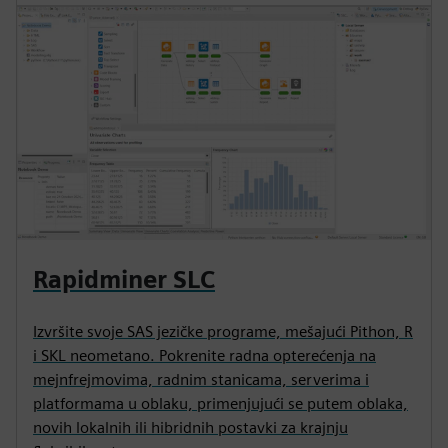
Rapidminer SLC
Izvršite svoje SAS jezičke programe, mešajući Pithon, R
i SKL neometano. Pokrenite radna opterećenja na
mejnfrejmovima, radnim stanicama, serverima i
platformama u oblaku, primenjujući se putem oblaka,
novih lokalnih ili hibridnih postavki za krajnju