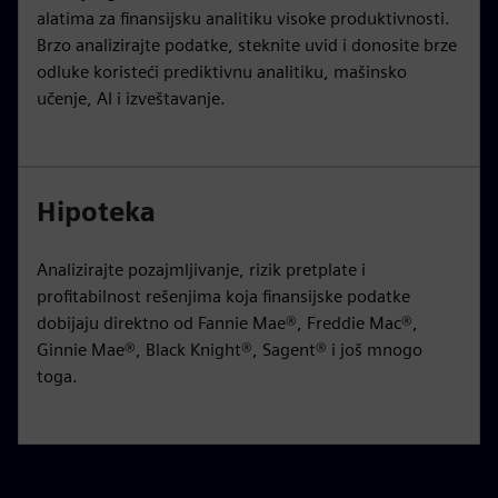
alatima za finansijsku analitiku visoke produktivnosti.
Brzo analizirajte podatke, steknite uvid i donosite brze
odluke koristeći prediktivnu analitiku, mašinsko
učenje, AI i izveštavanje.
Hipoteka
Analizirajte pozajmljivanje, rizik pretplate i
profitabilnost rešenjima koja finansijske podatke
dobijaju direktno od Fannie Mae®, Freddie Mac®,
Ginnie Mae®, Black Knight®, Sagent® i još mnogo
toga.