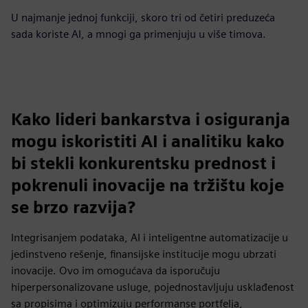
U najmanje jednoj funkciji, skoro tri od četiri preduzeća
sada koriste AI, a mnogi ga primenjuju u više timova.
Kako lideri bankarstva i osiguranja
mogu iskoristiti AI i analitiku kako
bi stekli konkurentsku prednost i
pokrenuli inovacije na tržištu koje
se brzo razvija?
Integrisanjem podataka, AI i inteligentne automatizacije u
jedinstveno rešenje, finansijske institucije mogu ubrzati
inovacije. Ovo im omogućava da isporučuju
hiperpersonalizovane usluge, pojednostavljuju usklađenost
sa propisima i optimizuju performanse portfelja,