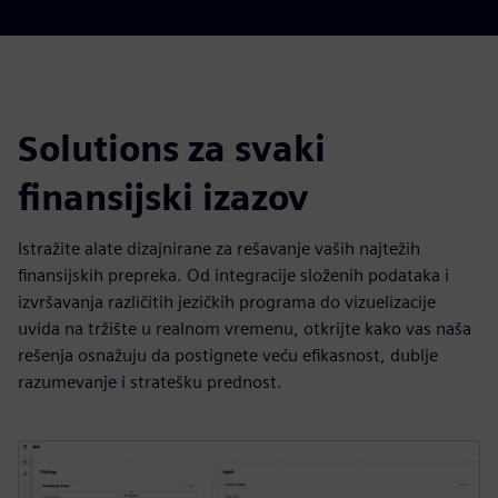
Solutions za svaki
finansijski izazov
Istražite alate dizajnirane za rešavanje vaših najtežih
finansijskih prepreka. Od integracije složenih podataka i
izvršavanja različitih jezičkih programa do vizuelizacije
uvida na tržište u realnom vremenu, otkrijte kako vas naša
rešenja osnažuju da postignete veću efikasnost, dublje
razumevanje i stratešku prednost.