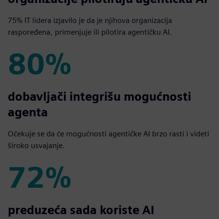
75% IT lidera izjavilo je da je njihova organizacija
raspoređena, primenjuje ili pilotira agentičku AI.
80%
80%
dobavljači integrišu mogućnosti
agenta
Očekuje se da će mogućnosti agentičke AI brzo rasti i videti
široko usvajanje.
72%
72%
preduzeća sada koriste AI