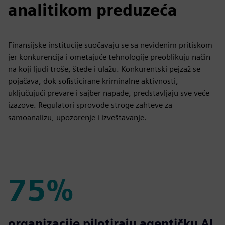
analitikom preduzeća
Finansijske institucije suočavaju se sa neviđenim pritiskom
jer konkurencija i ometajuće tehnologije preoblikuju način
na koji ljudi troše, štede i ulažu. Konkurentski pejzaž se
pojačava, dok sofisticirane kriminalne aktivnosti,
uključujući prevare i sajber napade, predstavljaju sve veće
izazove. Regulatori sprovode stroge zahteve za
samoanalizu, upozorenje i izveštavanje.
75%
75%
organizacije pilotiraju agentičku AI