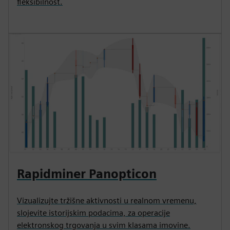
fleksibilnost.
Rapidminer Panopticon
Vizualizujte tržišne aktivnosti u realnom vremenu,
slojevite istorijskim podacima, za operacije
elektronskog trgovanja u svim klasama imovine.