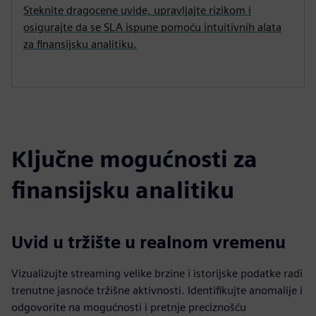
Steknite dragocene uvide, upravljajte rizikom i
osigurajte da se SLA ispune pomoću intuitivnih alata
za finansijsku analitiku.
Ključne mogućnosti za
finansijsku analitiku
Uvid u tržište u realnom vremenu
Vizualizujte streaming velike brzine i istorijske podatke radi
trenutne jasnoće tržišne aktivnosti. Identifikujte anomalije i
odgovorite na mogućnosti i pretnje preciznošću