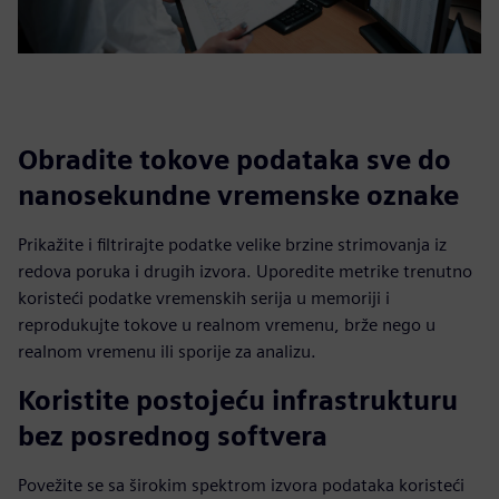
Obradite tokove podataka sve do
nanosekundne vremenske oznake
Prikažite i filtrirajte podatke velike brzine strimovanja iz
redova poruka i drugih izvora. Uporedite metrike trenutno
koristeći podatke vremenskih serija u memoriji i
reprodukujte tokove u realnom vremenu, brže nego u
realnom vremenu ili sporije za analizu.
Koristite postojeću infrastrukturu
bez posrednog softvera
Povežite se sa širokim spektrom izvora podataka koristeći