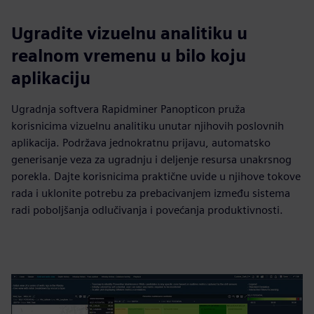
Ugradite vizuelnu analitiku u
realnom vremenu u bilo koju
aplikaciju
Ugradnja softvera Rapidminer Panopticon pruža
korisnicima vizuelnu analitiku unutar njihovih poslovnih
aplikacija. Podržava jednokratnu prijavu, automatsko
generisanje veza za ugradnju i deljenje resursa unakrsnog
porekla. Dajte korisnicima praktične uvide u njihove tokove
rada i uklonite potrebu za prebacivanjem između sistema
radi poboljšanja odlučivanja i povećanja produktivnosti.