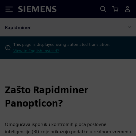
Siemens
Rapidminer
This page is displayed using automated translation.
View in English instead?
Zašto Rapidminer
Panopticon?
Omogućava isporuku kontrolnih ploča poslovne
inteligencije (BI) koje prikazuju podatke u realnom vremenu