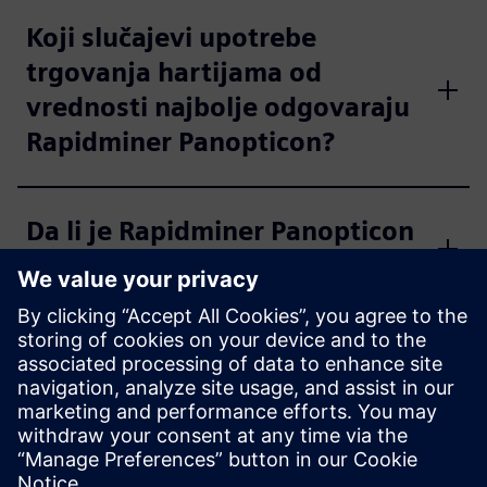
Koji slučajevi upotrebe
trgovanja hartijama od
vrednosti najbolje odgovaraju
Rapidminer Panopticon?
Da li je Rapidminer Panopticon
višestruki stanar?
Koje dobavljače usluga u
oblaku podržava Rapidminer
Panopticon?