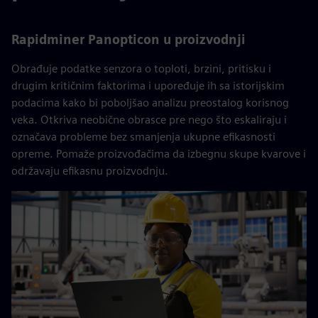
Rapidminer Panopticon u proizvodnji
Obrađuje podatke senzora o toploti, brzini, pritisku i
drugim kritičnim faktorima i upoređuje ih sa istorijskim
podacima kako bi poboljšao analizu preostalog korisnog
veka. Otkriva neobične obrasce pre nego što eskaliraju i
označava probleme bez smanjenja ukupne efikasnosti
opreme. Pomaže proizvođačima da izbegnu skupe kvarove i
održavaju efikasnu proizvodnju.