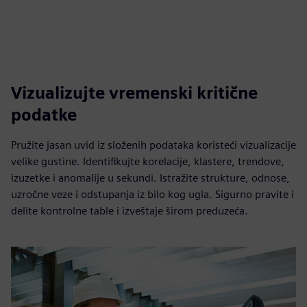
Vizualizujte vremenski kritične
podatke
Pružite jasan uvid iz složenih podataka koristeći vizualizacije
velike gustine. Identifikujte korelacije, klastere, trendove,
izuzetke i anomalije u sekundi. Istražite strukture, odnose,
uzročne veze i odstupanja iz bilo kog ugla. Sigurno pravite i
delite kontrolne table i izveštaje širom preduzeća.