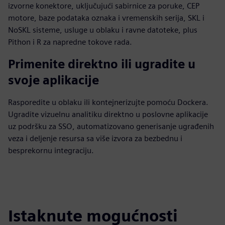
izvorne konektore, uključujući sabirnice za poruke, CEP
motore, baze podataka oznaka i vremenskih serija, SKL i
NoSKL sisteme, usluge u oblaku i ravne datoteke, plus
Pithon i R za napredne tokove rada.
Primenite direktno ili ugradite u
svoje aplikacije
Rasporedite u oblaku ili kontejnerizujte pomoću Dockera.
Ugradite vizuelnu analitiku direktno u poslovne aplikacije
uz podršku za SSO, automatizovano generisanje ugrađenih
veza i deljenje resursa sa više izvora za bezbednu i
besprekornu integraciju.
Istaknute mogućnosti