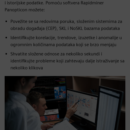
i istorijske podatke. Pomoću softvera Rapidminer
Panopticon možete:
Povežite se sa redovima poruka, složenim sistemima za
obradu događaja (CEP), SKL i NoSKL bazama podataka
Identifikujte korelacije, trendove, izuzetke i anomalije u
ogromnim količinama podataka koji se brzo menjaju
Shvatite složene odnose za nekoliko sekundi i
identifikujte probleme koji zahtevaju dalje istraživanje sa
nekoliko klikova