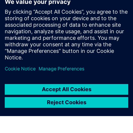
Premium
Pojednostavite programiranje složenih delova
pomoću NX X Manufacturing Premium, nadovezujući
se na napredni proizvod, sa višesnom obradom
powered by tehnologije u oblaku.