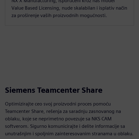
NX X Manufacturing, isporučeni kroz naš model
Value Based Licensing, nude skalabilan i isplativ način
za proširenje vaših proizvodnih mogućnosti.
Siemens Teamcenter Share
Optimizirajte ceo svoj proizvodni proces pomoću
Teamcenter Share, rešenja za saradnju zasnovanog na
oblaku, koje se neprimetno povezuje sa NKS CAM
softverom. Sigurno komunicirajte i delite informacije sa
unutrašnjim i spoljnim zainteresovanim stranama u oblaku.