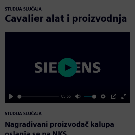
STUDIJA SLUČAJA
Cavalier alat i proizvodnja
Play
05:55
Play
Mute
Settings
PIP
Enter
fulls
STUDIJA SLUČAJA
Nagrađivani proizvođač kalupa
oslanja se na NKS