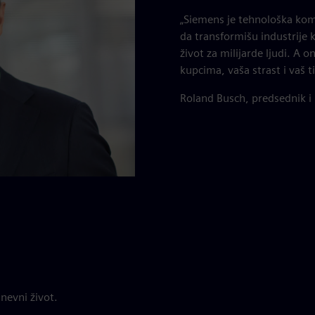
„Siemens je tehnološka kom
da transformišu industrije 
život za milijarde ljudi. A
kupcima, vaša strast i vaš 
Roland Busch, predsednik i
nevni život.