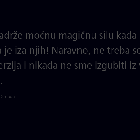
 sadrže moćnu magičnu silu kada 
a je iza njih! Naravno, ne treba se
rzija i nikada ne sme izgubiti iz v
.
Osnivač