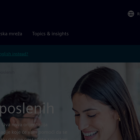
R
rska mreža
Topics & insights
nglish instead?
poslenih
aposlenih
Ova nova orijentacija
macije koje će vam pomoći da se
raju dok ne postanete zaposleni,