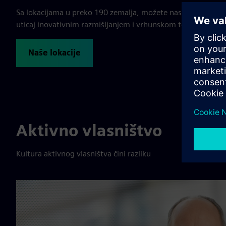
Sa lokacijama u preko 190 zemalja, možete nas naći skoro s
uticaj inovativnim razmišljanjem i vrhunskom tehnologijom
Naše lokacije
Aktivno vlasništvo
Kultura aktivnog vlasništva čini razliku