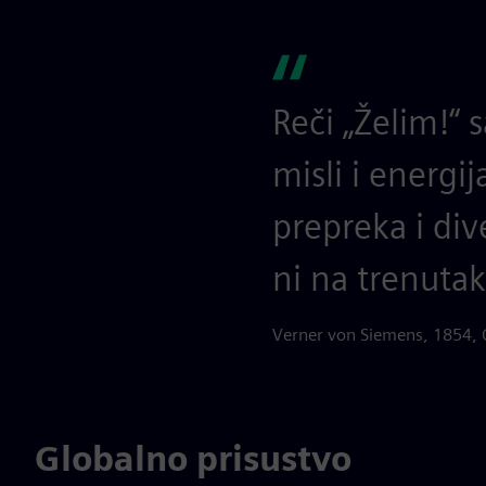
Reči „Želim!“
misli i energij
prepreka i dive
ni na trenutak
Verner von Siemens, 1854, 
Globalno prisustvo