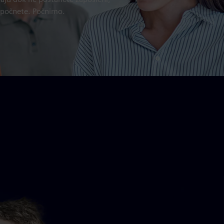
započnete. Počnimo.