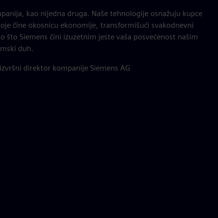
panija, kao nijedna druga. Naše tehnologije osnažuju kupce
koje čine okosnicu ekonomije, transformišući svakodnevni
 ono što Siemens čini izuzetnim jeste vaša posvećenost našim
timski duh.
 izvršni direktor kompanije Siemens AG