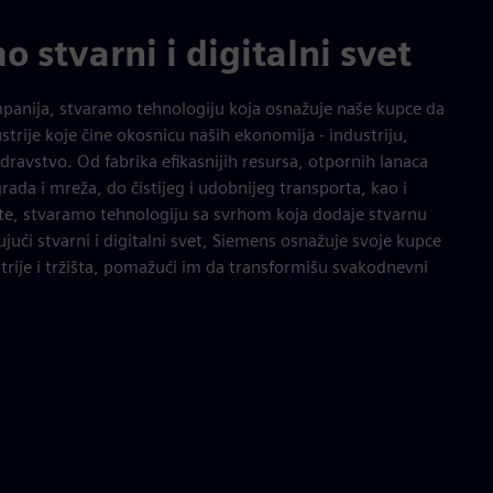
stvarni i digitalni svet
anija, stvaramo tehnologiju koja osnažuje naše kupce da
strije koje čine okosnicu naših ekonomija - industriju,
zdravstvo. Od fabrika efikasnijih resursa, otpornih lanaca
ada i mreža, do čistijeg i udobnijeg transporta, kao i
te, stvaramo tehnologiju sa svrhom koja dodaje stvarnu
ući stvarni i digitalni svet, Siemens osnažuje svoje kupce
trije i tržišta, pomažući im da transformišu svakodnevni