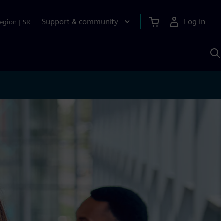
Support & community
Log in
egion
|
SR
S
w
A