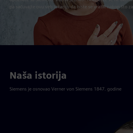
pa sačuvajte ovu veb lokaciju da biste se vratili nakon što 
Naša istorija
Siemens je osnovao Verner von Siemens 1847. godine