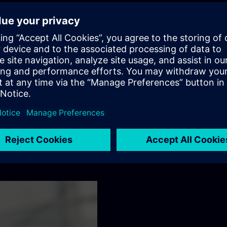
vuda. Saznajte kako svaki od naših timova širom sveta stvara
.