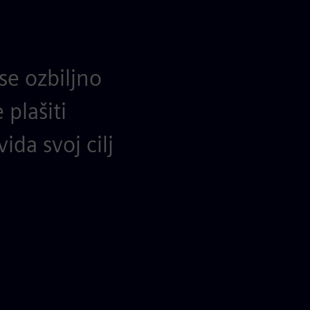
se ozbiljno
 plašiti
ida svoj cilj