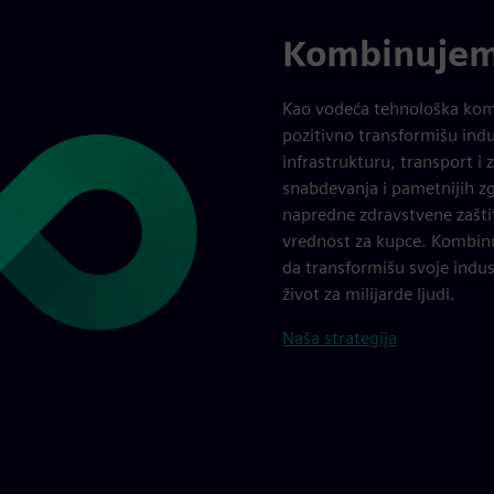
Kombinujemo 
Kao vodeća tehnološka komp
pozitivno transformišu indu
infrastrukturu, transport i 
snabdevanja i pametnijih zgr
napredne zdravstvene zašti
vrednost za kupce. Kombinuj
da transformišu svoje indus
život za milijarde ljudi.
Naša strategija