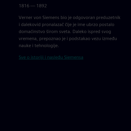
1816 — 1892
Verner von Siemens bio je odgovoran preduzetnik
i dalekovid pronalazač čije je ime ubrzo postalo
domaćinstvo širom sveta. Daleko ispred svog
vremena, prepoznao je i podstakao vezu između
nauke i tehnologije.
Sve o istoriji i nasleđu Siemensa