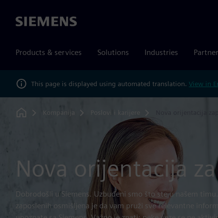
Siemens
Products & services
Solutions
Industries
Partne
This page is displayed using automated translation.
View in E
Kompanija
Poslovi i karijere
Nova orijentacija za
Home
Nova orijentacija z
Dobrodošli u Siemens. Uzbuđeni smo što ste u našem timu. 
zaposlenih osmišljena je da vam pruži sve relevantne infor
upoznate sa Siemens. Važno je znati: neke veze se ne aktivi