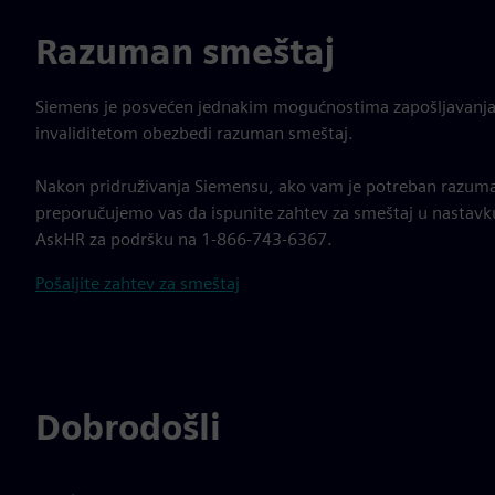
Razuman smeštaj
Siemens je posvećen jednakim mogućnostima zapošljavanja
invaliditetom obezbedi razuman smeštaj.
Nakon pridruživanja Siemensu, ako vam je potreban razuman 
preporučujemo vas da ispunite zahtev za smeštaj u nastavk
AskHR za podršku na 1-866-743-6367.
Pošaljite zahtev za smeštaj
Dobrodošli