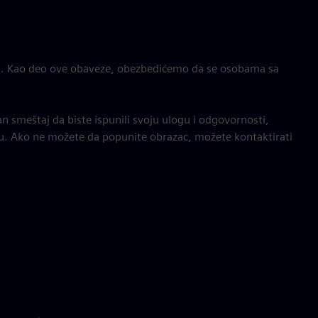
. Kao deo ove obaveze, obezbedićemo da se osobama sa
smeštaj da biste ispunili svoju ulogu i odgovornosti,
u. Ako ne možete da popunite obrazac, možete kontaktirati