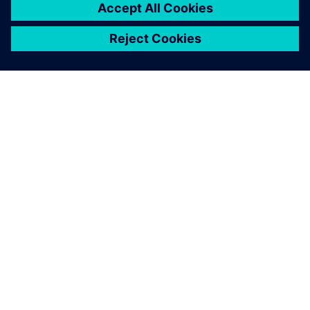
velikim ali zapletenim
delovnim obremenitvam?
Kako Rapidminer pomaga
preprečevati halucinacije pri
generativni AI?
Kako delujejo analitika
podatkov, integracija in
obveščanje?
Katere so običajne panoge in
primeri uporabe za