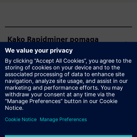
Kako Rapidminer pomaga
vgrajenim agentom AI?
Kako Rapidminer podpira
napredno analitiko in
obvladuje obsežno integracijo
podatkov?
Ali lahko Rapidminer prilagaja