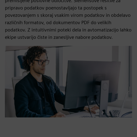
premišljene poslovne odločitve. Siemensove rešitve za
pripravo podatkov poenostavljajo ta postopek s
povezovanjem s skoraj vsakim virom podatkov in obdelavo
različnih formatov, od dokumentov PDF do velikih
podatkov. Z intuitivnimi poteki dela in avtomatizacijo lahko
ekipe ustvarijo čiste in zanesljive nabore podatkov.