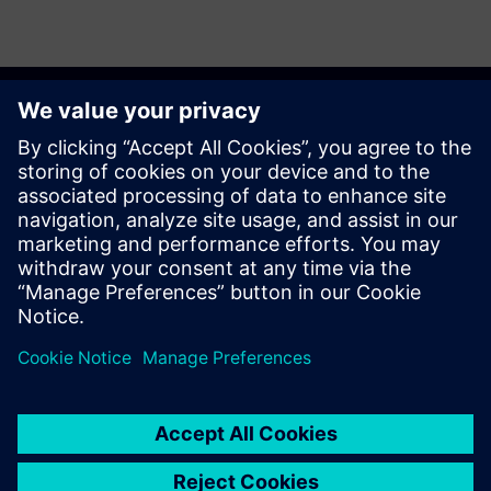
Začnite
Raziščite produkte