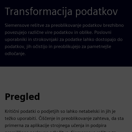
Transformacija podatkov
Siemensove rešitve za preoblikovanje podatkov brezhibno
povezujejo različne vire podatkov in oblike. Poslovni
uporabniki in strokovnjaki za podatke lahko dostopajo do
podatkov, jih očistijo in preoblikujejo za pametnejše
odločanje.
Pregled
Kritični podatki o podjetjih so lahko netabelski in jih je
težko uporabiti. Čiščenje in preoblikovanje zahteva, da sta
primerna za aplikacije strojnega učenja in podpira