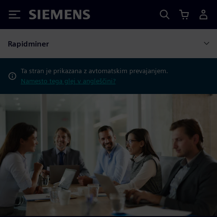
Siemens
Rapidminer
Ta stran je prikazana z avtomatskim prevajanjem.
Namesto tega glej v angleščini?