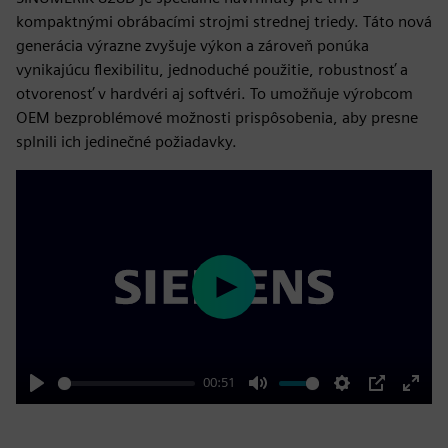
kompaktnými obrábacími strojmi strednej triedy. Táto nová
generácia výrazne zvyšuje výkon a zároveň ponúka
vynikajúcu flexibilitu, jednoduché použitie, robustnosť a
otvorenosť v hardvéri aj softvéri. To umožňuje výrobcom
OEM bezproblémové možnosti prispôsobenia, aby presne
splnili ich jedinečné požiadavky.
Play
00:51
Play
Mute
Settings
PIP
Enter
fulls