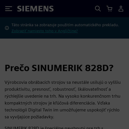
Siemens
Táto stránka sa zobrazuje použitím automatického prekladu.
Zobraziť namiesto toho v Angličtine?
Prečo SINUMERIK 828D?
Výrobcovia obrábacích strojov sa neustále usilujú o vyššiu
produktivitu, presnosť, robustnosť, škálovateľnosť a
rýchlejšie uvedenie na trh. Na vysoko konkurenčnom trhu
kompaktných strojov je kľúčová diferenciácia. Vďaka
technológii Digital Twin im umožňujeme uspokojiť rýchlo
sa vyvíjajúce požiadavky.
SINUMERIK 828D je špeciálne navrhnutý pre trh s