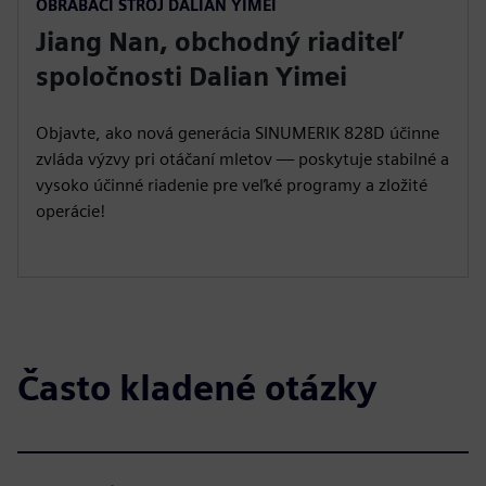
OBRÁBACÍ STROJ DALIAN YIMEI
l
u
e
I
n
Jiang Nan, obchodný riaditeľ
a
t
t
P
t
y
e
t
e
spoločnosti Dalian Yimei
i
r
n
f
Objavte, ako nová generácia SINUMERIK 828D účinne
g
u
zvláda výzvy pri otáčaní mletov — poskytuje stabilné a
s
l
vysoko účinné riadenie pre veľké programy a zložité
operácie!
l
s
c
r
e
e
Často kladené otázky
n