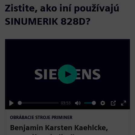
Zistite, ako iní používajú
SINUMERIK 828D?
P
l
a
y
03:53
P
M
S
P
E
OBRÁBACIE STROJE PRIMINER
l
u
e
I
n
Benjamin Karsten Kaehlcke,
a
t
t
P
t
y
e
t
e