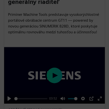
generálny riaditeľ
i
r
n
f
Priminer Machine Tools predstavuje vysokorýchlostné
g
u
portálové obrábacie centrum GT11 — powered by
s
l
novou generáciou SINUMERIK 828D, ktoré poskytuje
optimálnu rovnováhu medzi tuhosťou a účinnosťou!
l
s
c
r
e
e
n
P
l
a
y
03:52
P
M
S
P
E