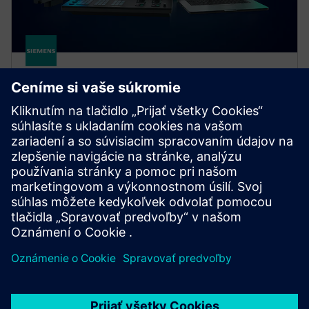
SINUMERIK
SINUMERIK ONE
SINUMERIK ONE je digitálne natívne CNC, ktoré
maximalizuje produktivitu obrábacích strojov.
Inovujte rýchlejšie vďaka bezproblémovej interakcii
virtuálneho a reálneho sveta.