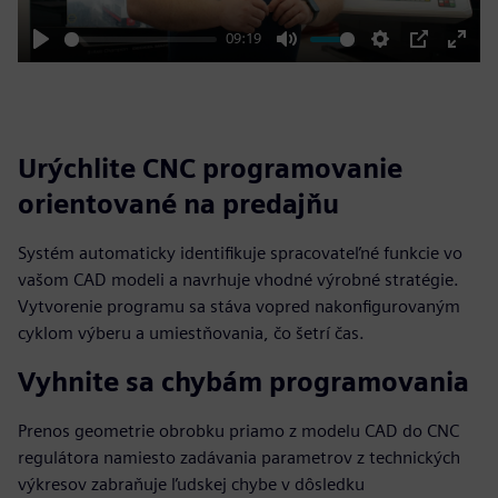
09:19
Play
Mute
Settings
PIP
Enter
fulls
Urýchlite CNC programovanie
orientované na predajňu
Systém automaticky identifikuje spracovateľné funkcie vo
vašom CAD modeli a navrhuje vhodné výrobné stratégie.
Vytvorenie programu sa stáva vopred nakonfigurovaným
cyklom výberu a umiestňovania, čo šetrí čas.
Vyhnite sa chybám programovania
Prenos geometrie obrobku priamo z modelu CAD do CNC
regulátora namiesto zadávania parametrov z technických
výkresov zabraňuje ľudskej chybe v dôsledku