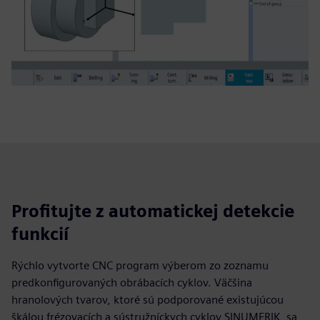
Profitujte z automatickej detekcie
funkcií
Rýchlo vytvorte CNC program výberom zo zoznamu
predkonfigurovaných obrábacích cyklov. Väčšina
hranolových tvarov, ktoré sú podporované existujúcou
škálou frézovacích a sústružníckych cyklov SINUMERIK, sa