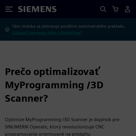
Siemens
Táto stránka sa zobrazuje použitím automatického prekladu.
Zobraziť namiesto toho v Angličtine?
Prečo optimalizovať
MyProgramming /3D
Scanner?
Optimize MyProgramming /3D Scanner je doplnok pre
SINUMERIK Operate, ktorý revolucionizuje CNC
programovanie orientované na predajňu