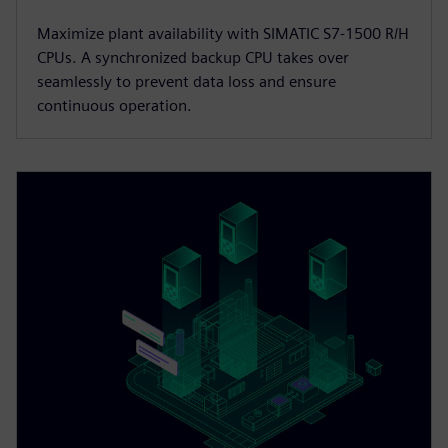
Maximize plant availability with SIMATIC S7-1500 R/H
CPUs. A synchronized backup CPU takes over
seamlessly to prevent data loss and ensure
continuous operation.