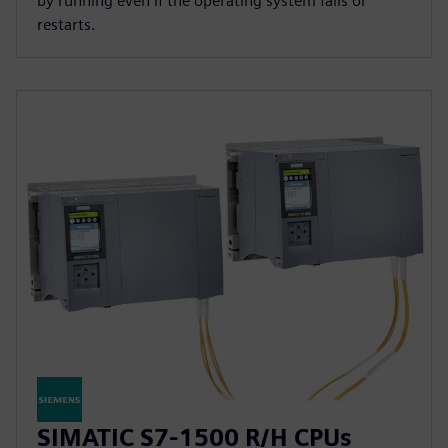
by running even if the operating system fails or
restarts.
SIMATIC S7-1500 R/H CPUs