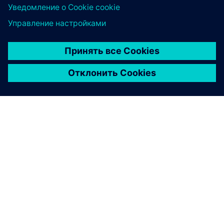
технологий и OT
Информация о продукте
Релиз о доставке
Руководства
Промышленный торговый центр
TIA Selection Tool
Новости WinCC V8