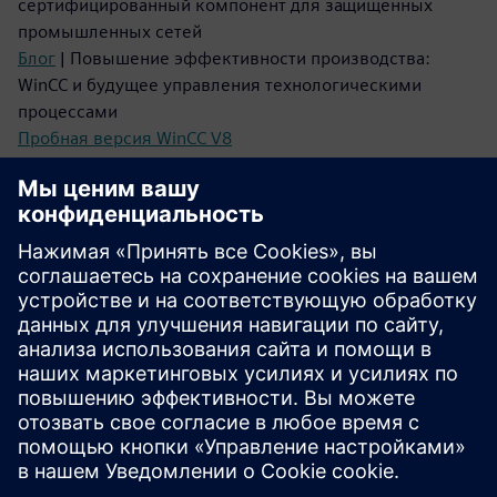
сертифицированный компонент для защищенных
промышленных сетей
Блог
| Повышение эффективности производства:
WinCC и будущее управления технологическими
процессами
Пробная версия WinCC V8
Демо-проект
Обновления WinCC V8
Истории в движении
Видео
| Сертифицированная кибербезопасность
высшего уровня
Видео
| Гибкое управление через WebUx
Видео
| Будущее мониторинга растений с помощью
приложения WinCC Companion
Видео
| Готовая к будущему система SCADA на базе
искусственного интеллекта
Видео
| Соединение мира информационных