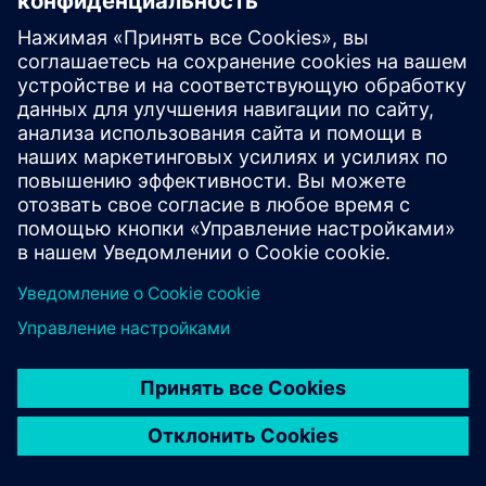
оборонной
промышленности
Познакомьтесь с дизайном и проектированием
изделий на совершенно новом уровне с помощью
иммерсивных технологий САПР. Войдите в
полномасштабную виртуальную среду и
взаимодействуйте со своими трехмерными моделями
самолетов или космических аппаратов для улучшения
визуализации, конкурентоспособности на рынке,
совместной работы и коммуникации.
Иммерсивное
сотрудничество