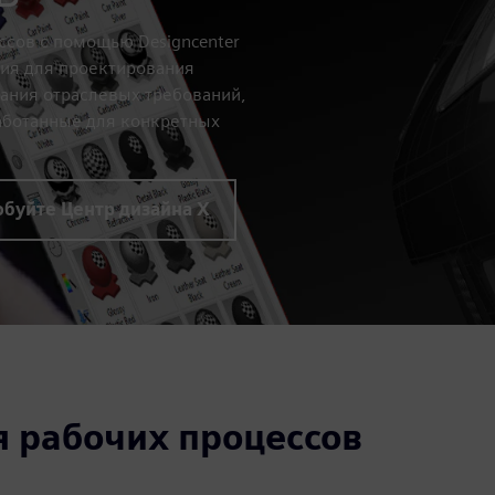
ссов с помощью Designcenter
ния для проектирования
ания отраслевых требований,
аботанные для конкретных
буйте Центр дизайна X
я рабочих процессов