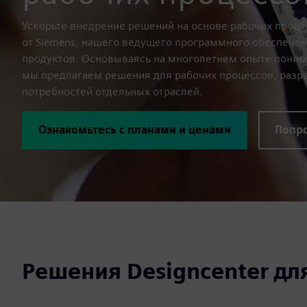
Ускорьте внедрение решений на основе рабочих проце
от Siemens, нашего ведущего программного обеспече
продуктов. Основываясь на многолетнем опыте поним
мы предлагаем решения для рабочих процессов, разр
потребностей отдельных отраслей.
Ознакомьтесь с планами и ценами
Попро
Решения Designcenter дл