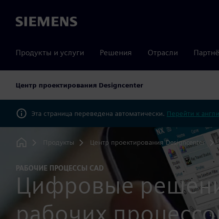
Siemens
Продукты и услуги
Решения
Отрасли
Партнё
Центр проектирования Designcenter
Эта страница переведена автоматически.
Перейти к англ
Продукты
Центр проектирования Designcenter
Home
РАБОЧИЕ ПРОЦЕССЫ CAD
Цифровые решени
рабочих процессо