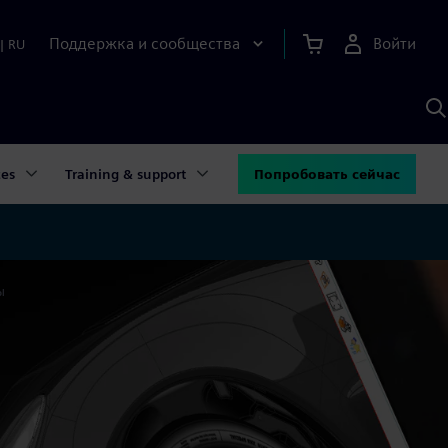
Поддержка и сообщества
Войти
|
RU
П
п
И
S
ces
Training & support
Попробовать сейчас
ы