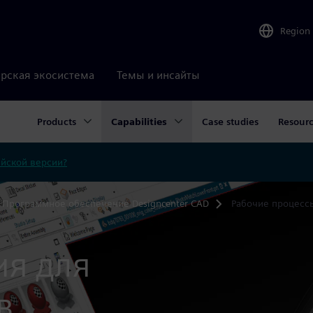
Region
рская экосистема
Темы и инсайты
Products
Capabilities
Case studies
Resour
ийской версии?
Программное обеспечение Designcenter CAD
Рабочие процесс
я для
в