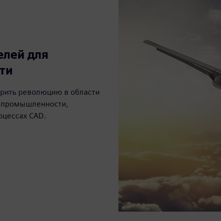
елей для
ти
едрить революцию в области
й промышленности,
оцессах CAD.