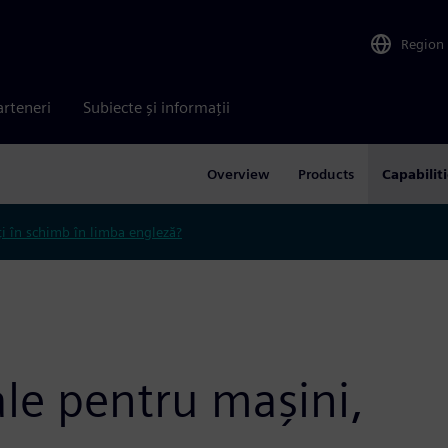
Region
arteneri
Subiecte și informații
Overview
Products
Capabilit
ți în schimb în limba engleză?
ale pentru mașini,