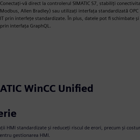
Conectați-vă direct la controlerul SIMATIC S7, stabiliți conectivi
Modbus, Allen Bradley) sau utilizați interfața standardizată OP
IT prin interfețe standardizate. În plus, datele pot fi schimbate 
prin interfața GraphQL.
MATIC WinCC Unified
erie
uții HMI standardizate și reduceți riscul de erori, precum și costur
pentru gestionarea HMI.