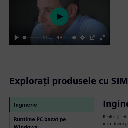
Play
01:53
Play
Mute
Settings
PIP
Enter
fullscreen
Explorați produsele cu SI
Ingin
Inginerie
Realizați sol
Runtime PC bazat pe
întreținere 
Windows