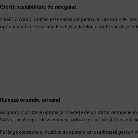
Oferiți scalabilitate de neegalat
SIMATIC WinCC Unified este conceput pentru a rula oriunde, oricâ
opțiuni pentru integrarea flexibilă a datelor, cerințe specifice indus
Rulează oriunde, oricând
Asigurați o utilizare optimă și interfețe de utilizator omogene i
SVG și JavaScript - de asemenea, prin acces securizat folosind cli
Pe lângă conceptele intuitive de operare care utilizează gesturi 