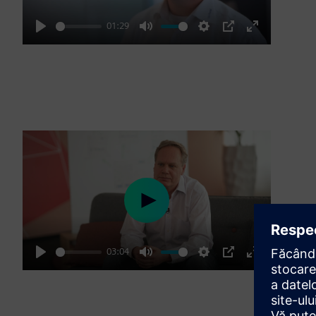
01:29
Play
Mute
Settings
PIP
Enter
fullscreen
Play
03:04
Play
Mute
Settings
PIP
Enter
fullscreen