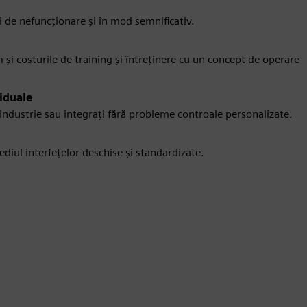
i de nefuncționare și în mod semnificativ.
m și costurile de training și întreținere cu un concept de operare
viduale
 industrie sau integrați fără probleme controale personalizate.
diul interfețelor deschise și standardizate.