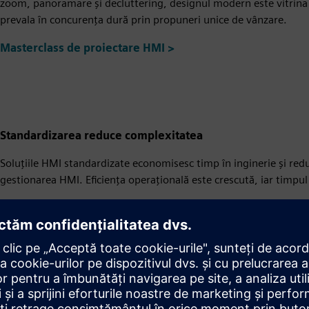
zoom, panoramare și decluttering, designul modern este vitrina 
prevala în concurența dură prin propuneri unice de vânzare.
Masterclass de proiectare HMI >
Standardizarea reduce complexitatea
Soluțiile HMI standardizate economisesc timp în inginerie și reduc
gestionarea HMI. Eficiența operațională este crescută, iar timpu
Utilizați bibliotecile gata de utilizare, cum ar fi Biblioteca indust
standardiza vizualizarea și controlul proceselor sau pentru a valo
ambalare (MTP)
.