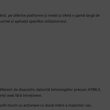
nd, pe diferite platforme și medii și oferă o gamă largă de
triei și aplicații specifice utilizatorului.
ndiferent de dispozitiv datorită tehnologiilor precum HTML5,
enți web fără întreținere.
multi-touch cu acționare cu două mâini a mașinilor sau