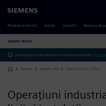
Siemens
Produse si servicii
Soluții
Industrii
Rețeaua de p
SIMATIC WinCC
Această pagină este afișată prin traducere automată.
Vizualiza
Produse
SIMATIC HMI
SIMATIC WinCC Unified
Home
Operațiuni industri