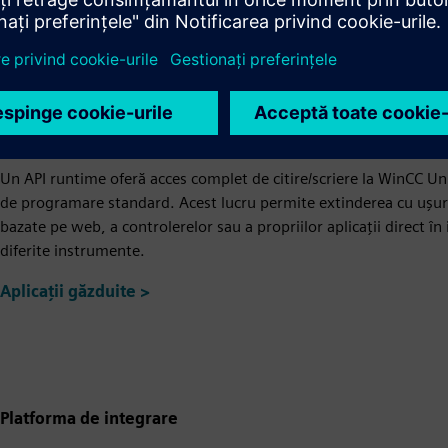
Nivel ridicat de deschidere
Dezvoltați soluții personalizate ușor, rapid și precis, în funcție 
maximă, TIA Portal oferă o API de deschidere și
„SivarC”
opțiunea 
automată.
Un API runtime oferă acces complet de citire/scriere la WinCC Un
de programare standard. Acest lucru permite extinderea cu ușurin
bazate pe web, a controlerelor sau a propriilor aplicații direct în
diferite instrumente.
Aplicații găzduite >
Platforma de integrare