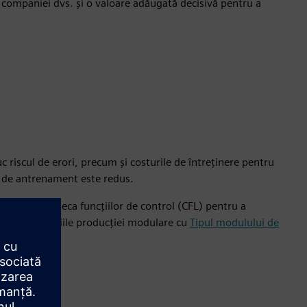
companiei dvs. și o valoare adăugată decisivă pentru a
 riscul de erori, precum și costurile de întreținere pentru
l de antrenament este redus.
riei sau Biblioteca funcțiilor de control (CFL) pentru a
rifica beneficiile producției modulare cu
Tipul modulului de