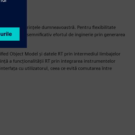
de nevoile și cerințele dumneavoastră. Pentru flexibilitate
de a reduce semnificativ efortul de inginerie prin generarea
ified Object Model și datele RT prin intermediul limbajelor
ță a funcționalității RT prin integrarea instrumentelor
 interfața cu utilizatorul, ceea ce evită comutarea între