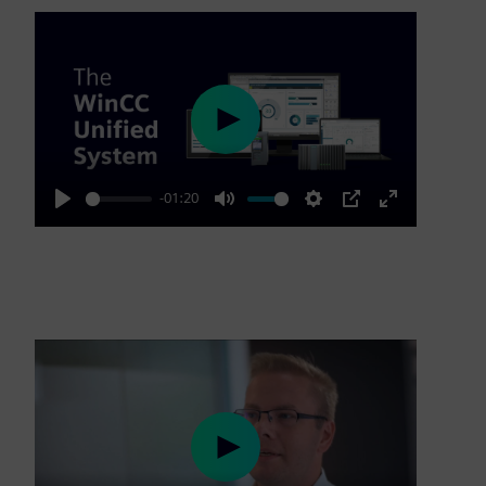
Play
-01:20
Play
Mute
Settings
PIP
Enter
fullscreen
Play