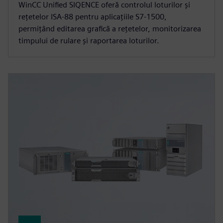
WinCC Unified SIQENCE oferă controlul loturilor și
rețetelor ISA‑88 pentru aplicațiile S7-1500,
permițând editarea grafică a rețetelor, monitorizarea
timpului de rulare și raportarea loturilor.