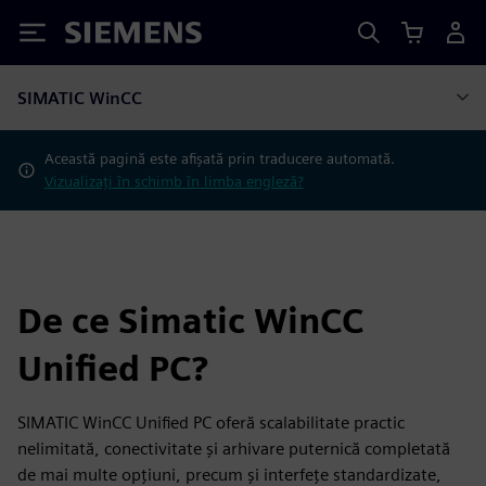
Siemens
SIMATIC WinCC
Această pagină este afișată prin traducere automată.
Vizualizați în schimb în limba engleză?
De ce Simatic WinCC
Unified PC?
SIMATIC WinCC Unified PC oferă scalabilitate practic
nelimitată, conectivitate și arhivare puternică completată
de mai multe opțiuni, precum și interfețe standardizate,