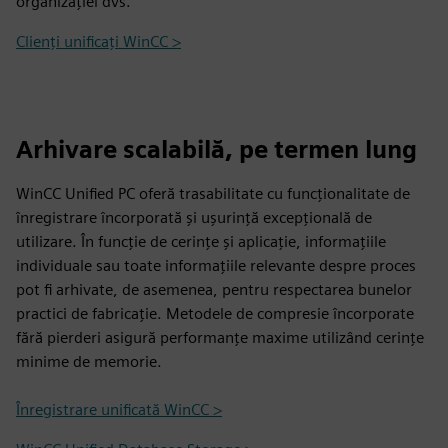
organizației dvs.
Clienți unificați WinCC >
Arhivare scalabilă, pe termen lung
WinCC Unified PC oferă trasabilitate cu funcționalitate de
înregistrare încorporată și ușurință excepțională de
utilizare. În funcție de cerințe și aplicație, informațiile
individuale sau toate informațiile relevante despre proces
pot fi arhivate, de asemenea, pentru respectarea bunelor
practici de fabricație. Metodele de compresie încorporate
fără pierderi asigură performanțe maxime utilizând cerințe
minime de memorie.
Înregistrare unificată WinCC >