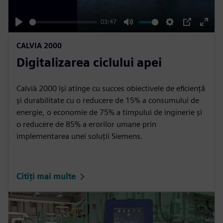
a
y
03:47
P
M
S
P
E
CALVIA 2000
l
u
e
I
n
Digitalizarea ciclului apei
a
t
t
P
t
y
e
t
e
i
r
Calvià 2000 își atinge cu succes obiectivele de eficiență
și durabilitate cu o reducere de 15% a consumului de
n
f
energie, o economie de 75% a timpului de inginerie și
g
u
o reducere de 85% a erorilor umane prin
s
l
implementarea unei soluții Siemens.
l
s
c
Citiți mai multe
r
e
e
n