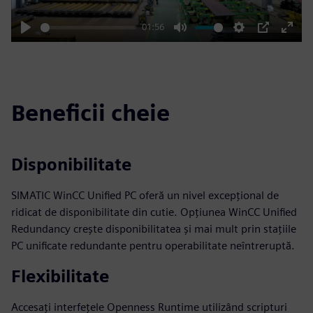
01:56
Play
Mute
Settings
PIP
Enter
fulls
Beneficii cheie
Disponibilitate
SIMATIC WinCC Unified PC oferă un nivel excepțional de
ridicat de disponibilitate din cutie. Opțiunea WinCC Unified
Redundancy crește disponibilitatea și mai mult prin stațiile
PC unificate redundante pentru operabilitate neîntreruptă.
Flexibilitate
Accesați interfețele Openness Runtime utilizând scripturi