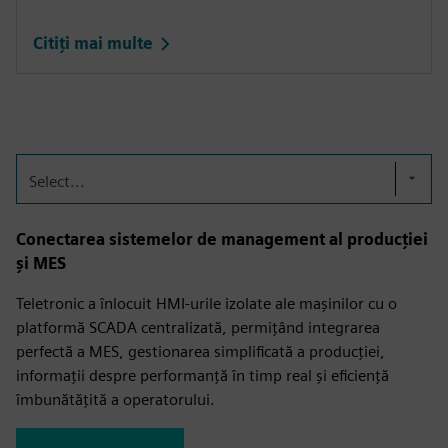
Citiți mai multe
Select...
Conectarea sistemelor de management al producției
și MES
Teletronic a înlocuit HMI-urile izolate ale mașinilor cu o
platformă SCADA centralizată, permițând integrarea
perfectă a MES, gestionarea simplificată a producției,
informații despre performanță în timp real și eficiență
îmbunătățită a operatorului.