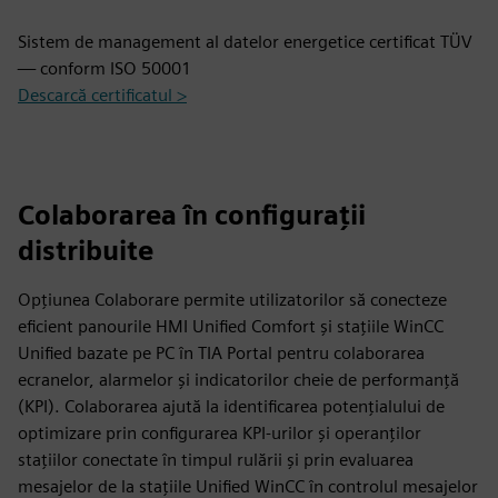
Sistem de management al datelor energetice certificat TÜV
— conform ISO 50001
Descarcă certificatul >
Colaborarea în configurații
distribuite
Opțiunea Colaborare permite utilizatorilor să conecteze
eficient panourile HMI Unified Comfort și stațiile WinCC
Unified bazate pe PC în TIA Portal pentru colaborarea
ecranelor, alarmelor și indicatorilor cheie de performanță
(KPI). Colaborarea ajută la identificarea potențialului de
optimizare prin configurarea KPI-urilor și operanților
stațiilor conectate în timpul rulării și prin evaluarea
mesajelor de la stațiile Unified WinCC în controlul mesajelor