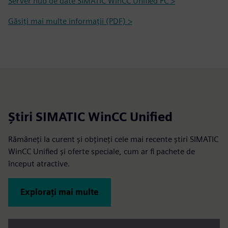
Server hub de date SIMATIC WinCC Unified PC >
Găsiți mai multe informații (PDF) >
Știri SIMATIC WinCC Unified
Rămâneți la curent și obțineți cele mai recente știri SIMATIC
WinCC Unified și oferte speciale, cum ar fi pachete de
început atractive.
Explorați mai multe