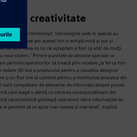
pentru creativitate
r software la Hinterkopf, tehnologiile web în special au
: „La început, ne-am așezat într-o echipă mică și pur și
e de idei. Ceea ce nu ne așteptam a fost ca atât de mulți
cu noul sistem.” Printre punctele de atracție speciale se
e permite operatorilor să treacă prin modele „la fel ca într-
o redare 3D live a produsului pentru a vizualiza designul
e și un flux live al camerei pentru a monitoriza procesul din
ci sunt completate de elemente de informații despre proces
larmă care leagă o alertă cu intrarea corespunzătoare din
stă caracteristică ghidează operatorii către informațiile de
e le permite să se ajute mai repede și mai bine”, explică