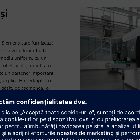
și
u Siemens care furnizează
st să vizualizăm toate
un mediu uniform, cu un
ul eficient și rapid, am
te un partener important
”, explică Hinterkopf. Cu
a găsit, de asemenea, o
re, provocarea este găsirea
vingătoare cu utilizabilitate
ionalitatea necesară în ceea
de automatizare.”