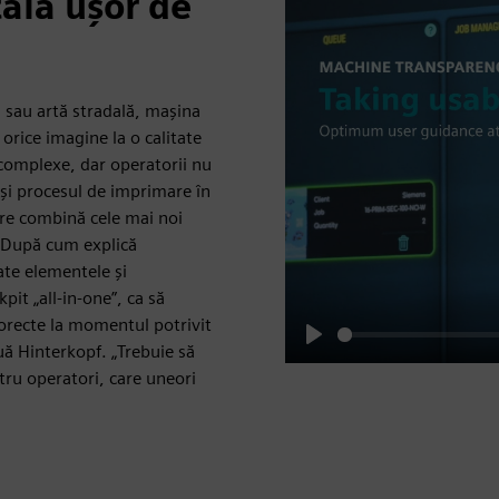
ală ușor de
că sau artă stradală, mașina
rice imagine la o calitate
 complexe, dar operatorii nu
și procesul de imprimare în
re combină cele mai noi
. După cum explică
te elementele și
pit „all-in-one”, ca să
orecte la momentul potrivit
nuă Hinterkopf. „Trebuie să
Play
ntru operatori, care uneori