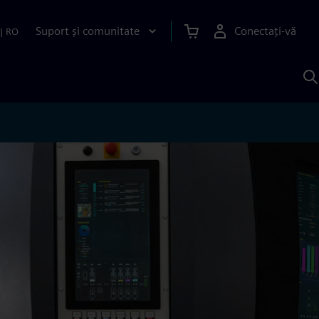
Suport și comunitate
Conectați-vă
|
RO
C
c
S