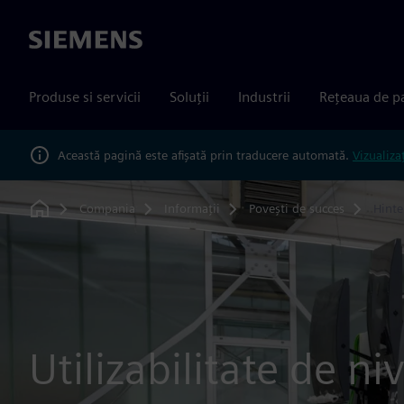
Siemens
Produse si servicii
Soluții
Industrii
Rețeaua de p
Această pagină este afișată prin traducere automată.
Vizualiza
Compania
Informații
Povești de succes
Hint
Home
Utilizabilitate de ni