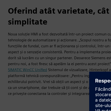
Oferind atât varietate, cât 
simplitate
Noua soluție HMI a fost dezvoltată într-un proiect comun c
tehnologie de automatizare și acționare. „Scopul nostru a fo
funcțiile de fundal, cum ar fi acționarea și controlul, într-
aspect și o senzație consistentă. Pentru a implementa proiect
dorit să lucrăm cu un singur partener. Deoarece Siemens es
pentru noi, a fost firesc să apelăm la ei pentru acest proiect
SIMATIC WinCC Unified
Sistemul de vizualizare, Hinterkopf 
platformă tehnică corespunzătoare: „Pentru inginerii softwa
echilibrului potrivit. Vrei să obții un aspect și o senzație con
ca un smartphone, dar trebuie să ții cont și de a oferi funcț
ce privește conectarea la controler și integrarea în mediul 