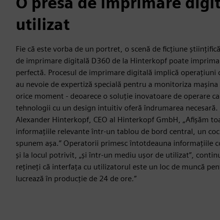
O presă de imprimare digit
utilizat
Fie că este vorba de un portret, o scenă de ficțiune științifi
de imprimare digitală D360 de la Hinterkopf poate imprima o
perfectă. Procesul de imprimare digitală implică operațiuni
au nevoie de expertiză specială pentru a monitoriza mașina 
orice moment - deoarece o soluție inovatoare de operare ca
tehnologii cu un design intuitiv oferă îndrumarea necesară
Alexander Hinterkopf, CEO al Hinterkopf GmbH, „Afișăm toa
informațiile relevante într-un tablou de bord central, un cock
spunem așa.” Operatorii primesc întotdeauna informațiile c
și la locul potrivit, „și într-un mediu ușor de utilizat”, conti
rețineți că interfața cu utilizatorul este un loc de muncă pe
lucrează în producție de 24 de ore.”