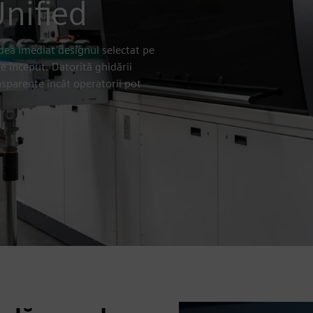
nified
edea imediat designul selectat pe
de început. Datorită ghidării
ansparente încât operatorii pot