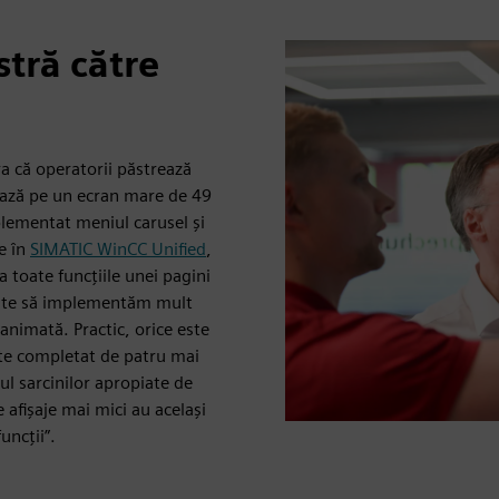
stră către
ra că operatorii păstrează
ează pe un ecran mare de 49
plementat meniul carusel și
e în
SIMATIC WinCC Unified
,
a toate funcțiile unei pagini
rmite să implementăm mult
animată. Practic, orice este
ste completat de patru mai
pul sarcinilor apropiate de
 afișaje mai mici au același
uncții”.