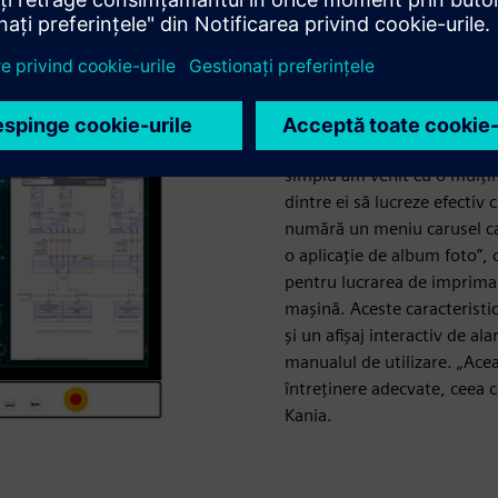
Fără limite 
Pentru Ludwig Kania, ingine
făcut proiectul atât de unic
simplu am venit cu o mulțim
dintre ei să lucreze efectiv 
numără un meniu carusel car
o aplicație de album foto”, 
pentru lucrarea de imprimar
mașină. Aceste caracteristi
și un afișaj interactiv de a
manualul de utilizare. „Acea
întreținere adecvate, ceea c
Kania.