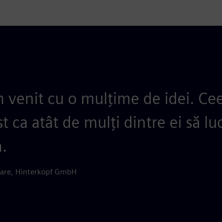
m venit cu o mulțime de idei. Ce
t ca atât de mulți dintre ei să lu
.
ware, Hinterkopf GmbH