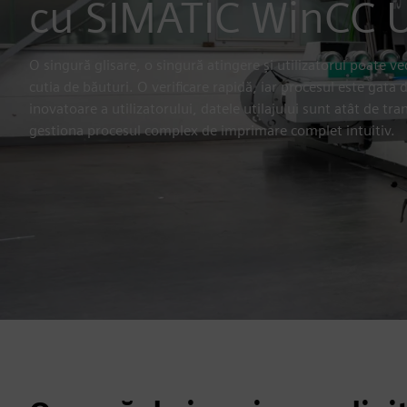
cu SIMATIC WinCC U
O singură glisare, o singură atingere și utilizatorul poate v
cutia de băuturi. O verificare rapidă, iar procesul este gata 
inovatoare a utilizatorului, datele utilajului sunt atât de tr
gestiona procesul complex de imprimare complet intuitiv.