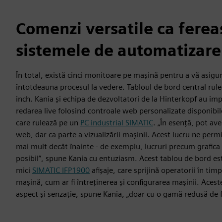
Comenzi versatile ca ferea
sistemele de automatizare
În total, există cinci monitoare pe mașină pentru a vă asigu
întotdeauna procesul la vedere. Tabloul de bord central rul
inch. Kania și echipa de dezvoltatori de la Hinterkopf au im
redarea live folosind controale web personalizate disponibil
care rulează pe un
PC industrial SIMATIC
. „În esență, pot ave
web, dar ca parte a vizualizării mașinii. Acest lucru ne pe
mai mult decât înainte - de exemplu, lucruri precum grafica 
posibil”, spune Kania cu entuziasm. Acest tablou de bord e
mici
SIMATIC IFP1900
afișaje, care sprijină operatorii în tim
mașină, cum ar fi întreținerea și configurarea mașinii. Aceste
aspect și senzație, spune Kania, „doar cu o gamă redusă de f