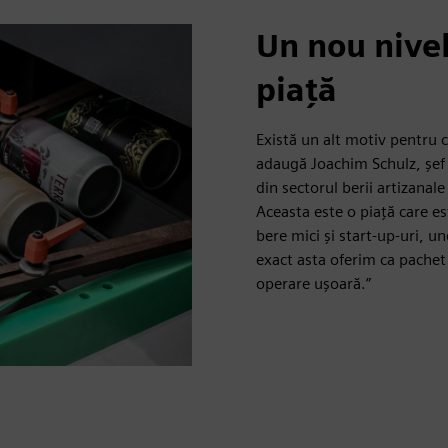
Un nou nivel
piață
Există un alt motiv pentru 
adaugă Joachim Schulz, șef 
din sectorul berii artizanal
Aceasta este o piață care es
bere mici și start-up-uri, un
exact asta oferim ca pachet
operare ușoară.”