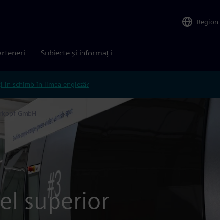
Region
arteneri
Subiecte și informații
ți în schimb în limba engleză?
erkopf GmbH
vel superior