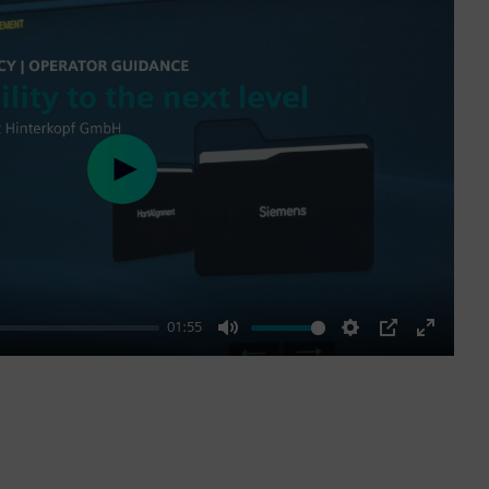
Play
01:55
Mute
Settings
PIP
Enter
fullscre