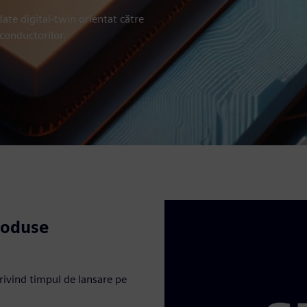
ate digital-twin orientat către
iconductorilor.
roduse
privind timpul de lansare pe