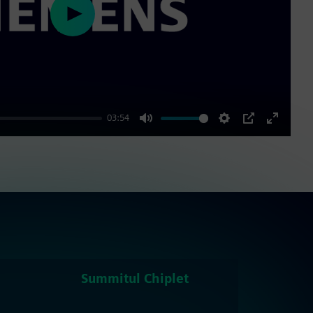
Play
03:54
Mute
Settings
PIP
Enter
fullscre
Summitul Chiplet