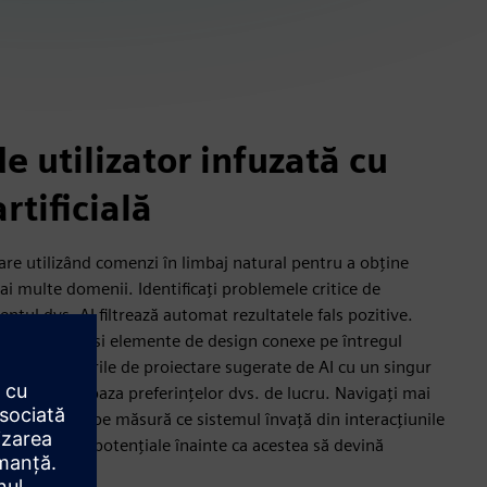
e utilizator infuzată cu
rtificială
are utilizând comenzi în limbaj natural pentru a obține
ai multe domenii. Identificați problemele critice de
entul dvs. AI filtrează automat rezultatele fals pozitive.
tă pentru a găsi elemente de design conexe pe întregul
cați clasificările de proiectare sugerate de AI cu un singur
proactive pe baza preferințelor dvs. de lucru. Navigați mai
exe de IC 3D pe măsură ce sistemul învață din interacțiunile
 problemele potențiale înainte ca acestea să devină