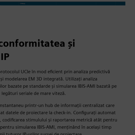
 conformitatea și
IP
rotocolul UCIe în mod eficient prin analiza predictivă
și modelarea EM 3D integrată. Utilizați analiza
ilor bazate pe standarde și simularea IBIS-AMI bazată pe
legături seriale de mare viteză.
instantaneu printr-un hub de informații centralizat care
at datele de proiectare la check-in. Configurați automat
 codificarea stimulului și raportarea metrică atât pentru
i pentru simularea IBIS-AMI, menținând în același timp
nii tuturor IP-urilor sursei de proiectare.