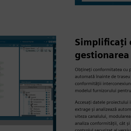
Simplificați
gestionarea 
Obțineți conformitatea cu p
automată înainte de traseu 
conformității interconexiun
modelul furnizorului pentru 
Accesați datele proiectului 
extrage și analizează autom
viteza canalului, modularea,
analiza conformității, cât ș
controlul securizat al versiu