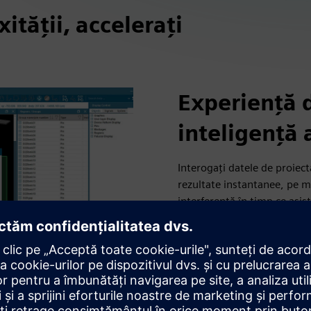
ității, accelerați
Experiență d
inteligență a
Interogați datele de proiect
rezultate instantanee, pe m
interferență în timp ce asist
Folosiți căutarea inteligen
proiect. Aprobați sau modifi
clic și primiți recomandări 
eficient în proiectele compl
dvs. și evidențiază automat
probleme.