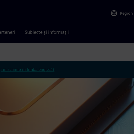
Region
arteneri
Subiecte și informații
ți în schimb în limba engleză?