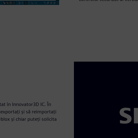
at în Innovator3D IC. În
exportați și să reimportați
ox și chiar puteți solicita