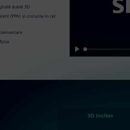
igitală dublă 3D
rii (PPA) și costurile în cel
implementare
fizice
Play
3D Incites