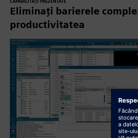
CAPABILITĂȚI PREZENTATE
Eliminați barierele complex
productivitatea