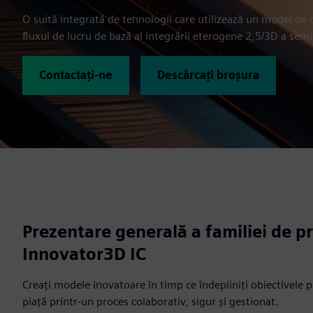
O suită integrată de tehnologii care utilizează un model de d
fluxul de lucru de bază al integrării eterogene 2,5/3D a sem
Contactați-ne
Descărcați broșura
Prezentare generală a familiei de p
Innovator3D IC
Creați modele inovatoare în timp ce îndepliniți obiectivele 
piață printr-un proces colaborativ, sigur și gestionat.