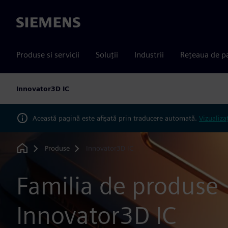
Siemens
Produse si servicii
Soluții
Industrii
Rețeaua de p
Innovator3D IC
Această pagină este afișată prin traducere automată.
Vizualiza
Produse
Innovator3D IC
Home
Familia de produse
Innovator3D IC