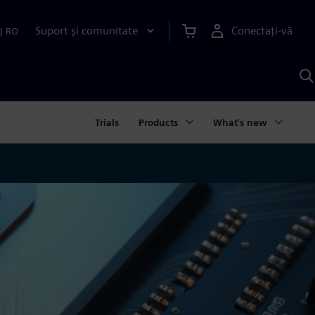
Suport și comunitate
Conectați-vă
|
RO
C
c
S
Trials
Products
What's new