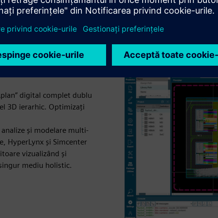
3D
„plan” digital complet dublu
el 3D ierarhic. Optimizați
 analize și modelare multi-
re, HyperLynx și Simcenter
sitoare vizualizând și
singur mediu holistic.