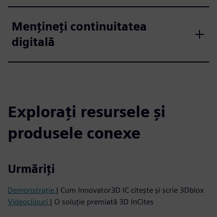
Mențineți continuitatea
digitală
Explorați resursele și
produsele conexe
Urmăriți
Demonstrație
| Cum Innovator3D IC citește și scrie 3Dblox
Videoclipuri
| O soluție premiată 3D InCites