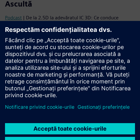
Ascultă
Podcast
| De la 2.5D la adevăratul IC 3D: Ce conduce
următorul val de integrare
Podcast
| De ce IC-urile 3D au nevoie de o schimbare de
mentalitate - și cum să o faci să se întâmple
Citiți
Broșură
| Suita de soluții Innovator3D IC
Seria de cărți electronice
| Ghidul dvs. pentru integrarea
eterogenă de succes