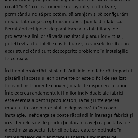
creată în 3D cu instrumente de layout și optimizare,
permițându-ne să proiectăm, să aranjăm și să configurăm
mediul fabricii și să optimizăm operațiunile din fabrică.
Permițând echipelor de planificare a instalațiilor și de
proiectare a liniilor să vadă rezultatul planurilor virtual,
puteți evita cheltuielile costisitoare și resursele irosite care
apar atunci când sunt descoperite probleme în instalațiile
fizice reale.
În timpul proiectării și planificării liniei din fabrică, impactul
plasării și accesului echipamentelor este dificil de realizat
folosind instrumente convenționale de dispunere a fabricii.
Înțelegerea randamentului liniilor individuale ale fabricii
este esențială pentru producători, la fel și înțelegerea
modului în care materialul se deplasează în întreaga
instalație. Ineficiența se poate răspândi în întreaga fabrică și
în sistemele sale de producție dacă nu aveți capacitatea de
a optimiza aspectul fabricii pe baza datelor obținute în
timpul fazelor de planificare și analiză a ingineriei de