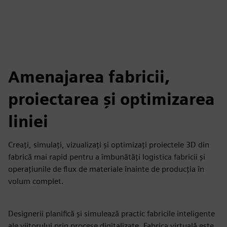
Amenajarea fabricii,
proiectarea și optimizarea
liniei
Creați, simulați, vizualizați și optimizați proiectele 3D din
fabrică mai rapid pentru a îmbunătăți logistica fabricii și
operațiunile de flux de materiale înainte de producția în
volum complet.
Designerii planifică și simulează practic fabricile inteligente
ale viitorului prin procese digitalizate. Fabrica virtuală este