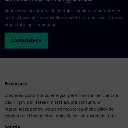
Reducerea consumului de energie și alinierea operațiunilor
la obiectivele de sustenabilitate pentru a reduce costurile și
impactul asupra mediului.
Contactați-ne
Provocare
Creșterea costurilor cu energia, performanța ineficientă a
clădirii și vizibilitatea limitată asupra consumului
îngreunează pentru ocupanți reducerea cheltuielilor de
exploatare și îndeplinirea obiectivelor de sustenabilitate.
Soluție