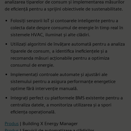
analizarea tiparelor de consum și implementarea măsurilor
de eficiență pentru a sprijini obiectivele de sustenabilitate.
Folosiți senzorii IoT și contoarele inteligente pentru a
colecta date despre consumul de energie în timp real în
sistemele HVAC, iluminat și alte clădiri.
Utilizați algoritmi de învățare automată pentru a analiza
tiparele de consum, a identifica ineficiențele și a
recomanda măsuri acționabile pentru a optimiza
consumul de energie.
Implementați controale automate și ajustări ale
sistemului pentru a asigura performanțe energetice
optime fără intervenție manuală.
Integrați perfect cu platformele BMS existente pentru a
centraliza datele, a monitoriza utilizarea și a spori
eficiența operațională.
Produs
| Building X Energy Manager
Produs
| Servicii de automatizare a clădirilor