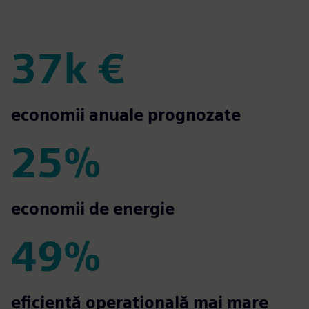
37k €
37k €
economii anuale prognozate
25%
25%
economii de energie
49%
49%
eficiență operațională mai mare