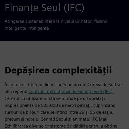
Finanțe Seul (IFC)
Atingerea sustenabilității la nivelul următor, făcând
inteligența inteligentă
Depășirea complexității
În inima districtului financiar Yeouido din Coreea de Sud se
află reperul
Centrul Internațional de Finanțe Seul (IFC)
.
Centrul cu utilizare mixtă se întinde pe o suprafață
impresionantă de 505.000 de metri pătrați, cuprinzând
turnuri de birouri care se întind între 29 și 56 de etaje,
precum și hotelul Conrad Seoul și animatul IFC Mall.
Echilibrarea diverselor sisteme de clădiri pentru a obține