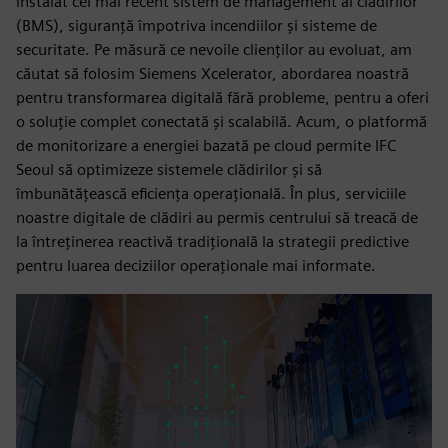
instalat cel mai recent sistem de management al clădirilor
(BMS), siguranță împotriva incendiilor și sisteme de
securitate. Pe măsură ce nevoile clienților au evoluat, am
căutat să folosim Siemens Xcelerator, abordarea noastră
pentru transformarea digitală fără probleme, pentru a oferi
o soluție complet conectată și scalabilă. Acum, o platformă
de monitorizare a energiei bazată pe cloud permite IFC
Seoul să optimizeze sistemele clădirilor și să
îmbunătățească eficiența operațională. În plus, serviciile
noastre digitale de clădiri au permis centrului să treacă de
la întreținerea reactivă tradițională la strategii predictive
pentru luarea deciziilor operaționale mai informate.