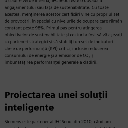
o clădire verde internă, IFC Seoul este o dovadă a
angajamentului său față de sustenabilitate. Cu toate
acestea, menținerea acestor certificări vine cu propriul set
de provocări, în special cu nivelurile de ocupare care rămân
constant peste 98%. Primul pas pentru atingerea
obiectivelor de sustenabilitate și costuri a fost să vă așezați
ca parteneri strategici și să stabiliți un set de indicatori
cheie de performanță (KPI) critici, inclusiv reducerea
consumului de energie și a emisiilor de CO₂ și
îmbunătățirea performanței generale a clădirii.
Proiectarea unei soluții
inteligente
Siemens este partener al IFC Seoul din 2010, când am