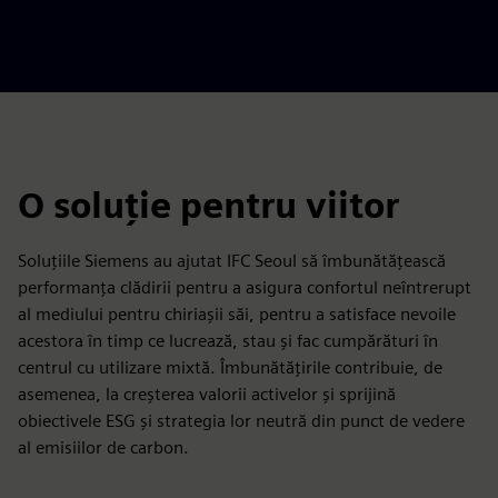
O soluție pentru viitor
Soluțiile Siemens au ajutat IFC Seoul să îmbunătățească
performanța clădirii pentru a asigura confortul neîntrerupt
al mediului pentru chiriașii săi, pentru a satisface nevoile
acestora în timp ce lucrează, stau și fac cumpărături în
centrul cu utilizare mixtă. Îmbunătățirile contribuie, de
asemenea, la creșterea valorii activelor și sprijină
obiectivele ESG și strategia lor neutră din punct de vedere
al emisiilor de carbon.