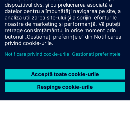
O soluție software finalizată pentru a îmbunătăți eficiența și
siguranța în mediile camerelor chirurgicale, sporind, de
asemenea, siguranța pacienților și a personalului clinic
Aflați mai multe