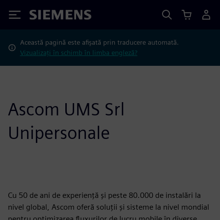
Siemens
Această pagină este afișată prin traducere automată.
Vizualizați în schimb în limba engleză?
Ascom UMS Srl
Unipersonale
Cu 50 de ani de experiență și peste 80.000 de instalări la
nivel global, Ascom oferă soluții și sisteme la nivel mondial
pentru optimizarea fluxurilor de lucru mobile în diverse