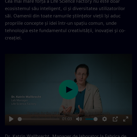
Cea mai mare forță a Life Science Factory nu este doar
ecosistemul său inteligent, ci și diversitatea utilizatorilor
săi. Oamenii din toate ramurile științelor vieții își aduc
propriile concepte și idei într-un spațiu comun, unde
tehnologia este fundamentul creativității, inovației și co-
creației.
Play
01:03
Play
Mute
Settings
PIP
Enter
fulls
Dr. Katrin Wallbrecht, Manager de laborator la Fabrica de