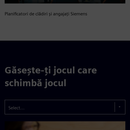
Play
Mute
Settings
PIP
Enter
fulls
Planificatori de clădiri și angajați Siemens
Găsește-ți jocul care
schimbă jocul
Select...