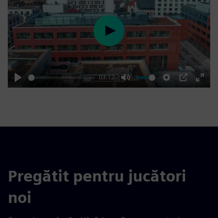
Play
03:12
Play
Mute
Settings
PIP
Enter
fulls
Pregătit pentru jucători
noi