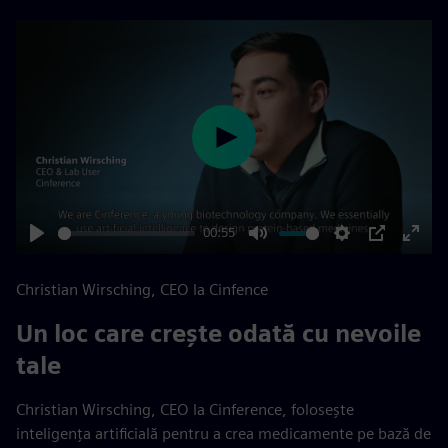
Play
00:55
Play
Mute
Settings
PIP
Enter
fulls
Christian Wirsching, CEO la Cinfence
Un loc care crește odată cu nevoile
tale
Christian Wirsching, CEO la Cinference, folosește
inteligența artificială pentru a crea medicamente pe bază de