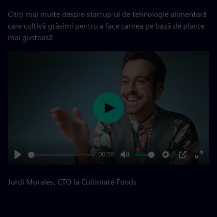
Citiți mai multe despre startup-ul de tehnologie alimentară
care cultivă grăsimi pentru a face carnea pe bază de plante
mai gustoasă
Play
00:58
Play
Mute
Settings
PIP
Enter
fulls
Jordi Morales, CTO la Cultimate Foods