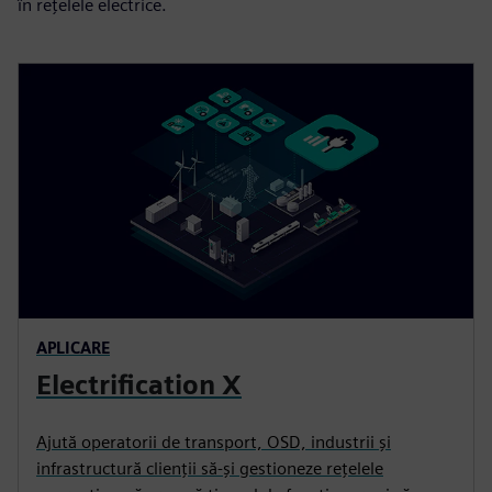
în rețelele electrice.
APLICARE
Electrification X
Ajută operatorii de transport, OSD, industrii și
infrastructură clienții să-și gestioneze rețelele