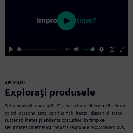
Play
00:48
Play
Mute
Settings
PIP
Enter
fulls
APLICAȚII
Explorați produsele
Suita noastră modulară IoT și securitate cibernetică asigură
soluții personalizate, sporind fiabilitatea, disponibilitatea,
sustenabilitatea și eficiența costurilor, în timp ce
securitatea cibernetică robustă răspunde provocărilor dvs.