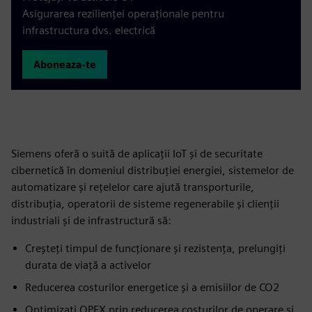
Asigurarea rezilienței operaționale pentru
infrastructura dvs. electrică
Aboneaza-te
Siemens oferă o suită de aplicații IoT și de securitate
cibernetică în domeniul distribuției energiei, sistemelor de
automatizare și rețelelor care ajută transporturile,
distribuția, operatorii de sisteme regenerabile și clienții
industriali și de infrastructură să:
Creșteți timpul de funcționare și rezistența, prelungiți
durata de viață a activelor
Reducerea costurilor energetice și a emisiilor de CO2
Optimizați OPEX prin reducerea costurilor de operare și