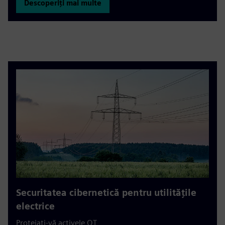
Descoperiți mai multe
Securitatea cibernetică pentru utilitățile
electrice
Protejați-vă activele OT