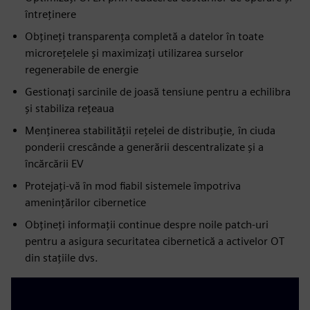
întreținere
Obțineți transparența completă a datelor în toate
microrețelele și maximizați utilizarea surselor
regenerabile de energie
Gestionați sarcinile de joasă tensiune pentru a echilibra
și stabiliza rețeaua
Menținerea stabilității rețelei de distribuție, în ciuda
ponderii crescânde a generării descentralizate și a
încărcării EV
Protejați-vă în mod fiabil sistemele împotriva
amenințărilor cibernetice
Obțineți informații continue despre noile patch-uri
pentru a asigura securitatea cibernetică a activelor OT
din stațiile dvs.