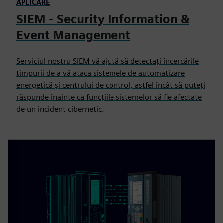
APLICARE
SIEM - Security Information &
Event Management
Serviciul nostru SIEM vă ajută să detectați încercările
timpurii de a vă ataca sistemele de automatizare
energetică și centrului de control, astfel încât să puteți
răspunde înainte ca funcțiile sistemelor să fie afectate
de un incident cibernetic.